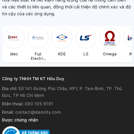
và các thiết bị liên quan, đồng thời cải thiện độ chính xác và độ
tin cậy của các ứng dụng.
Idec
Fuji
KDE
LS
Omega
IN
Electric
(ED&C)
Công ty TNHH TM KT Hữu Duy
Địa chỉ:
Số 141 đường Phú Châu, KP1, P. Tam Bình, TP. Thủ
Đức, TP Hồ Chí Minh
Điện thoại:
090 105 9191
Email:
contact@diencity.com
Được chứng nhận