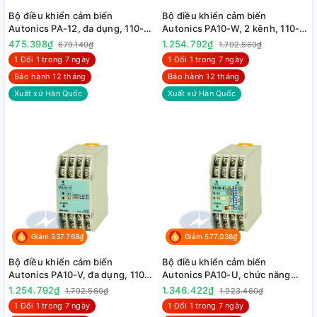
Bộ điều khiển cảm biến
Bộ điều khiển cảm biến
Autonics PA-12, đa dụng, 110-
Autonics PA10-W, 2 kênh, 110-
240VAC
240VAC
475.398₫
1.254.792₫
679.140₫
1.792.560₫
1 Đổi 1 trong 7 ngày
1 Đổi 1 trong 7 ngày
Bảo hành 12 tháng
Bảo hành 12 tháng
Xuất xứ Hàn Quốc
Xuất xứ Hàn Quốc
Giảm 537.768₫
Giảm 577.038₫
Bộ điều khiển cảm biến
Bộ điều khiển cảm biến
Autonics PA10-V, đa dụng, 110-
Autonics PA10-U, chức năng
240VAC
cao, 110-240VAC
1.254.792₫
1.346.422₫
1.792.560₫
1.923.460₫
1 Đổi 1 trong 7 ngày
1 Đổi 1 trong 7 ngày