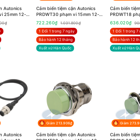
n Autonics
Cảm biến tiệm cận Autonics
Cảm biến tiệm
i 25mm 12-
PRDWT30 phạm vi 15mm 12-
PRDWT18 phạ
24VDC
24VDC
722.260₫
636.020₫
800₫
1.031.800₫
90
y
1 Đổi 1 trong 7 ngày
1 Đổi 1 trong 7
Bảo hành 12 tháng
Bảo hành 12 t
Xuất xứ Hàn Quốc
Xuất xứ Hàn Q
Giảm 213.906₫
Giảm 273.
n Autonics
Cảm biến tiệm cận Autonics
Cảm biến tiệm