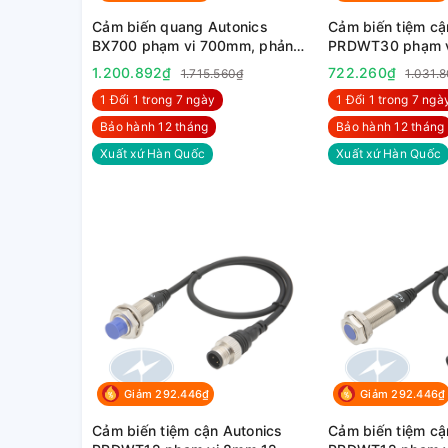
Cảm biến quang Autonics
Cảm biến tiệm cậ
BX700 phạm vi 700mm, phản
PRDWT30 phạm v
xạ khuếch tán
24VDC
1.200.892₫
722.260₫
1.715.560₫
1.031.
1 Đổi 1 trong 7 ngày
1 Đổi 1 trong 7 ngà
Bảo hành 12 tháng
Bảo hành 12 tháng
Xuất xứ Hàn Quốc
Xuất xứ Hàn Quốc
Giảm 292.446₫
Giảm 292.446₫
Cảm biến tiệm cận Autonics
Cảm biến tiệm cậ