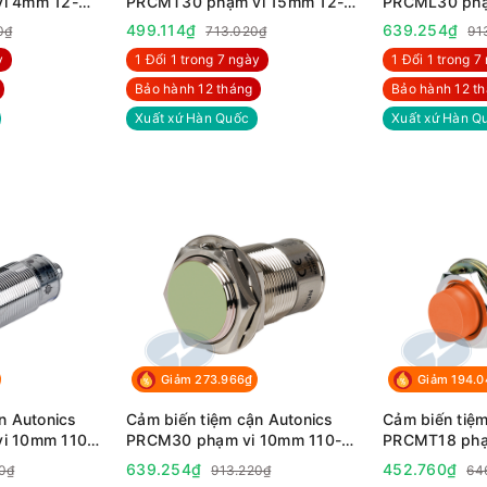
i 4mm 12-
PRCMT30 phạm vi 15mm 12-
PRCML30 phạ
24VDC
220VAC
499.114₫
639.254₫
0₫
713.020₫
91
y
1 Đổi 1 trong 7 ngày
1 Đổi 1 trong 7
Bảo hành 12 tháng
Bảo hành 12 t
Xuất xứ Hàn Quốc
Xuất xứ Hàn Q
Giảm 273.966₫
Giảm 194.
n Autonics
Cảm biến tiệm cận Autonics
Cảm biến tiệm
i 10mm 110-
PRCM30 phạm vi 10mm 110-
PRCMT18 phạ
220VAC
24VDC
639.254₫
452.760₫
0₫
913.220₫
64