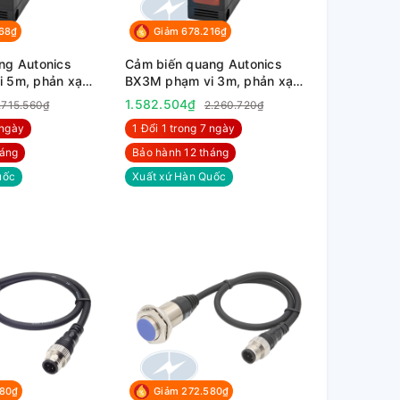
668₫
Giảm 678.216₫
ng Autonics
Cảm biến quang Autonics
 5m, phản xạ
BX3M phạm vi 3m, phản xạ
gương
1.582.504₫
.715.560₫
2.260.720₫
 ngày
1 Đổi 1 trong 7 ngày
háng
Bảo hành 12 tháng
uốc
Xuất xứ Hàn Quốc
580₫
Giảm 272.580₫