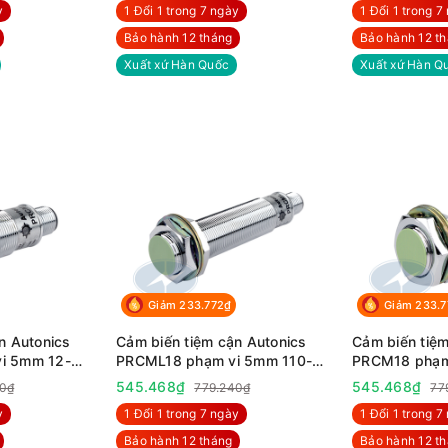
y
1 Đổi 1 trong 7 ngày
1 Đổi 1 trong 7
Bảo hành 12 tháng
Bảo hành 12 t
Xuất xứ Hàn Quốc
Xuất xứ Hàn Q
Giảm 233.772₫
Giảm 233.
n Autonics
Cảm biến tiệm cận Autonics
Cảm biến tiệm
i 5mm 12-
PRCML18 phạm vi 5mm 110-
PRCM18 phạm
220VAC
220VAC
545.468₫
545.468₫
0₫
779.240₫
77
y
1 Đổi 1 trong 7 ngày
1 Đổi 1 trong 7
Bảo hành 12 tháng
Bảo hành 12 t