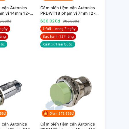
 cận Autonics
Cảm biến tiệm cận Autonics
m vi 14mm 12-
PRDWT18 phạm vi 7mm 12-
24VDC
636.020₫
8.600₫
908.600₫
 ngày
1 Đổi 1 trong 7 ngày
háng
Bảo hành 12 tháng
uốc
Xuất xứ Hàn Quốc
966₫
Giảm 273.966₫
 cận Autonics
Cảm biến tiệm cận Autonics