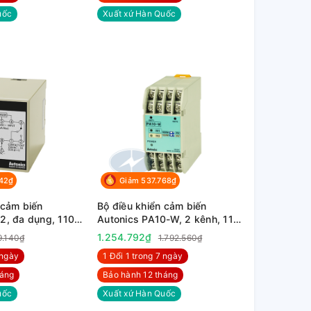
uốc
Xuất xứ Hàn Quốc
742₫
Giảm 537.768₫
 cảm biến
Bộ điều khiển cảm biến
2, đa dụng, 110-
Autonics PA10-W, 2 kênh, 110-
240VAC
1.254.792₫
9.140₫
1.792.560₫
 ngày
1 Đổi 1 trong 7 ngày
háng
Bảo hành 12 tháng
uốc
Xuất xứ Hàn Quốc