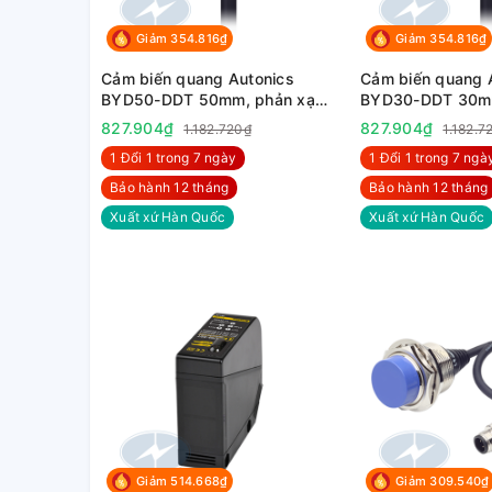
Giảm 354.816₫
Giảm 354.816₫
Cảm biến quang Autonics
Cảm biến quang 
BYD50-DDT 50mm, phản xạ
BYD30-DDT 30mm
hội tụ, 12-24VDC
hội tụ, 12-24VDC
827.904₫
827.904₫
1.182.720₫
1.182.7
1 Đổi 1 trong 7 ngày
1 Đổi 1 trong 7 ngà
Bảo hành 12 tháng
Bảo hành 12 tháng
Xuất xứ Hàn Quốc
Xuất xứ Hàn Quốc
Giảm 514.668₫
Giảm 309.540₫