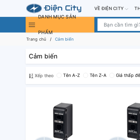
VỀ ĐIỆN CITY
T
DANH MỤC SẢN
PHẨM
Trang chủ
Cảm biến
Cảm biến
Tên A-Z
Tên Z-A
Giá thấp đ
Xếp theo