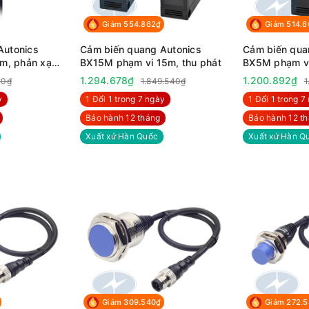
Giảm 554.862₫
Giảm 514.
Autonics
Cảm biến quang Autonics
Cảm biến qua
, phản xạ
BX15M phạm vi 15m, thu phát
BX5M phạm vi
gương
1.294.678₫
1.200.892₫
20₫
1.849.540₫
1
y
1 Đổi 1 trong 7 ngày
1 Đổi 1 trong 7
Bảo hành 12 tháng
Bảo hành 12 t
Xuất xứ Hàn Quốc
Xuất xứ Hàn Q
Giảm 309.540₫
Giảm 272.