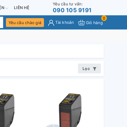
Yêu cầu tư vấn:
IỆN
LIÊN HỆ
090 105 9191
0
Tài khoản
Yêu cầu chào giá
Giỏ hàng
Lọc