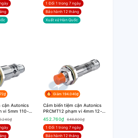
 ngày
1 Đổi 1 trong 7 ngày
háng
Bảo hành 12 tháng
uốc
Xuất xứ Hàn Quốc
772₫
Giảm 194.040₫
 cận Autonics
Cảm biến tiệm cận Autonics
 vi 5mm 110-
PRCMT12 phạm vi 4mm 12-
24VDC
452.760₫
9.240₫
646.800₫
 ngày
1 Đổi 1 trong 7 ngày
háng
Bảo hành 12 tháng