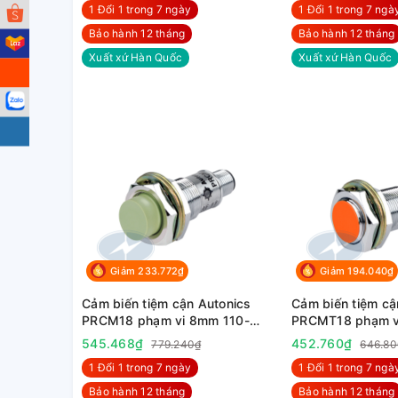
1 Đổi 1 trong 7 ngày
1 Đổi 1 trong 7 ngà
Bảo hành 12 tháng
Bảo hành 12 tháng
Xuất xứ Hàn Quốc
Xuất xứ Hàn Quốc
Giảm 233.772₫
Giảm 194.040₫
Cảm biến tiệm cận Autonics
Cảm biến tiệm cậ
PRCM18 phạm vi 8mm 110-
PRCMT18 phạm v
220VAC
24VDC
545.468₫
452.760₫
779.240₫
646.80
1 Đổi 1 trong 7 ngày
1 Đổi 1 trong 7 ngà
Bảo hành 12 tháng
Bảo hành 12 tháng