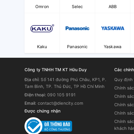
Omron
Selec
ABB
Kaku
Panasonic
Yaskawa
Công ty TNHH TM KT Hữu Duy
Các chín
Địa chỉ:
Số 141 đường Phú Châu, KP1, P.
Quy định 
Tam Bình, TP. Thủ Đức, TP Hồ Chí Minh
Chính sá
Điện thoại:
090 105 9191
Chính sá
Email:
contact@diencity.com
Chính sác
Được chứng nhận
Chính sá
Chính sác
khách hà