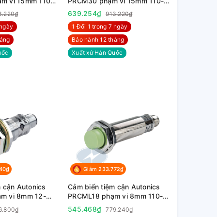
m vi 15mm 110-
PRCM30 phạm vi 15mm 110-
220VAC
639.254₫
3.220₫
913.220₫
 ngày
1 Đổi 1 trong 7 ngày
háng
Bảo hành 12 tháng
uốc
Xuất xứ Hàn Quốc
040₫
Giảm 233.772₫
 cận Autonics
Cảm biến tiệm cận Autonics
m vi 8mm 12-
PRCML18 phạm vi 8mm 110-
220VAC
545.468₫
6.800₫
779.240₫