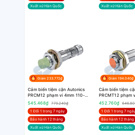
Xuất xứ Hàn Quốc
Xuất xứ Hàn Quốc
Giảm 233.772₫
Giảm 194.040₫
Cảm biến tiệm cận Autonics
Cảm biến tiệm cậ
PRCM12 phạm vi 4mm 110-
PRCMT12 phạm v
220VAC
24VDC
545.468₫
452.760₫
779.240₫
646.80
1 Đổi 1 trong 7 ngày
1 Đổi 1 trong 7 ngà
Bảo hành 12 tháng
Bảo hành 12 tháng
Xuất xứ Hàn Quốc
Xuất xứ Hàn Quốc