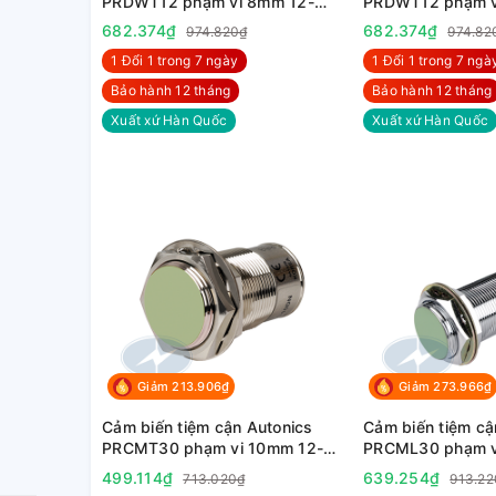
PRDWT12 phạm vi 8mm 12-
PRDWT12 phạm v
24VDC
24VDC
682.374₫
682.374₫
974.820₫
974.82
1 Đổi 1 trong 7 ngày
1 Đổi 1 trong 7 ngà
Bảo hành 12 tháng
Bảo hành 12 tháng
Xuất xứ Hàn Quốc
Xuất xứ Hàn Quốc
Giảm 213.906₫
Giảm 273.966₫
Cảm biến tiệm cận Autonics
Cảm biến tiệm cậ
PRCMT30 phạm vi 10mm 12-
PRCML30 phạm v
24VDC
220VAC
499.114₫
639.254₫
713.020₫
913.22