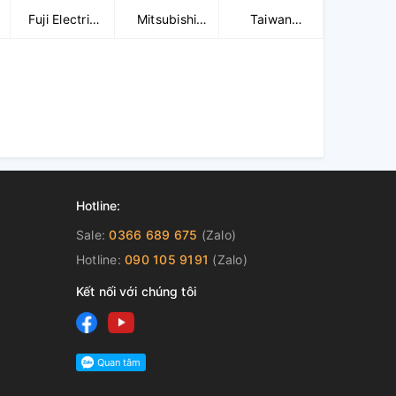
Fuji Electric
Mitsubishi
Taiwan
(Driver)
(Drive)
Meters
Hotline:
Sale:
0366 689 675
(Zalo)
Hotline:
090 105 9191
(Zalo)
Kết nối với chúng tôi