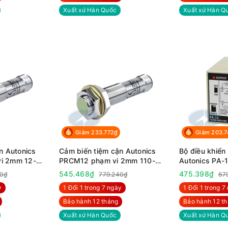
Xuất xứ Hàn Quốc
Xuất xứ Hàn Q
Giảm 233.772₫
Giảm 203.
n Autonics
Cảm biến tiệm cận Autonics
Bộ điều khiển
i 2mm 12-
PRCM12 phạm vi 2mm 110-
Autonics PA-1
220VAC
240VAC
545.468₫
475.398₫
0₫
779.240₫
67
y
1 Đổi 1 trong 7 ngày
1 Đổi 1 trong 7
Bảo hành 12 tháng
Bảo hành 12 t
Xuất xứ Hàn Quốc
Xuất xứ Hàn Q