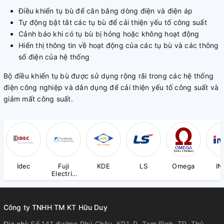
Điều khiển tụ bù để cân bằng dòng điện và điện áp
Tự động bật tắt các tụ bù để cải thiện yếu tố công suất
Cảnh báo khi có tụ bù bị hỏng hoặc không hoạt động
Hiển thị thông tin về hoạt động của các tụ bù và các thông
số điện của hệ thống
Bộ điều khiển tụ bù được sử dụng rộng rãi trong các hệ thống
điện công nghiệp và dân dụng để cải thiện yếu tố công suất và
giảm mất công suất.
Idec
Fuji
KDE
LS
Omega
IN
Electric
(ED&C)
Công ty TNHH TM KT Hữu Duy
Địa chỉ:
Số 141 đường Phú Châu, KP1, P. Tam Bình, TP. Thủ