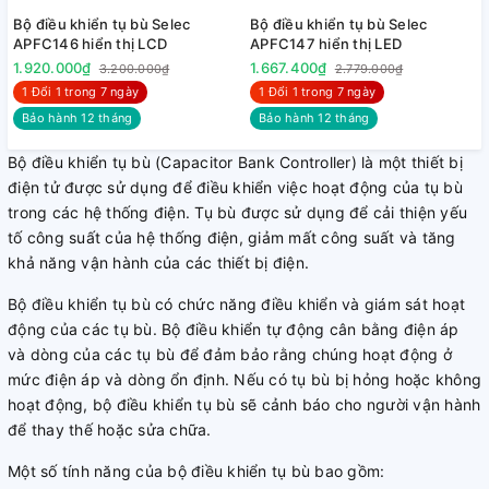
Bộ điều khiển tụ bù Selec
Bộ điều khiển tụ bù Selec
APFC146 hiển thị LCD
APFC147 hiển thị LED
1.920.000₫
1.667.400₫
3.200.000₫
2.779.000₫
1 Đổi 1 trong 7 ngày
1 Đổi 1 trong 7 ngày
Bảo hành 12 tháng
Bảo hành 12 tháng
Bộ điều khiển tụ bù (Capacitor Bank Controller) là một thiết bị
điện tử được sử dụng để điều khiển việc hoạt động của tụ bù
trong các hệ thống điện. Tụ bù được sử dụng để cải thiện yếu
tố công suất của hệ thống điện, giảm mất công suất và tăng
khả năng vận hành của các thiết bị điện.
Bộ điều khiển tụ bù có chức năng điều khiển và giám sát hoạt
động của các tụ bù. Bộ điều khiển tự động cân bằng điện áp
và dòng của các tụ bù để đảm bảo rằng chúng hoạt động ở
mức điện áp và dòng ổn định. Nếu có tụ bù bị hỏng hoặc không
hoạt động, bộ điều khiển tụ bù sẽ cảnh báo cho người vận hành
để thay thế hoặc sửa chữa.
Một số tính năng của bộ điều khiển tụ bù bao gồm: