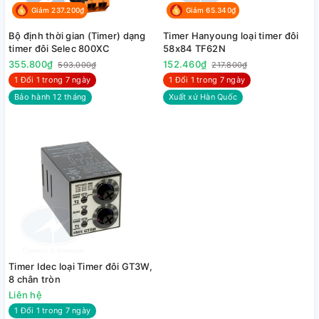
Giảm 237.200₫
Giảm 65.340₫
Bộ định thời gian (Timer) dạng
Timer Hanyoung loại timer đôi
timer đôi Selec 800XC
58x84 TF62N
355.800₫
152.460₫
593.000₫
217.800₫
1 Đổi 1 trong 7 ngày
1 Đổi 1 trong 7 ngày
Bảo hành 12 tháng
Xuất xứ Hàn Quốc
Timer Idec loại Timer đôi GT3W,
8 chân tròn
Liên hệ
1 Đổi 1 trong 7 ngày