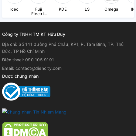
Idec
Fuji
KDE
LS
Omega
IN
Electric
(ED&C)
Công ty TNHH TM KT Hữu Duy
Địa chỉ:
Số 141 đường Phú Châu, KP1, P. Tam Bình, TP. Thủ
Đức, TP Hồ Chí Minh
Điện thoại:
090 105 9191
Email:
contact@diencity.com
Được chứng nhận