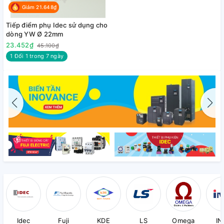
Giảm 21.648₫
Tiếp điểm phụ Idec sử dụng cho
dòng YW Ø 22mm
23.452₫
45.100₫
1 Đổi 1 trong 7 ngày
Idec
Fuji
KDE
LS
Omega
IN