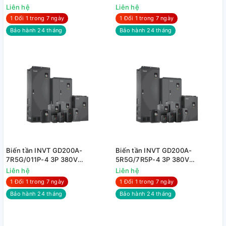
15kW/18kW
11kW/15kW
Liên hệ
Liên hệ
1 Đổi 1 trong 7 ngày
1 Đổi 1 trong 7 ngày
Bảo hành 24 tháng
Bảo hành 24 tháng
Biến tần INVT GD200A-
Biến tần INVT GD200A-
7R5G/011P-4 3P 380V
5R5G/7R5P-4 3P 380V
7.5kW/11kW
5.5kW(G)/7.5kW(P)
Liên hệ
Liên hệ
1 Đổi 1 trong 7 ngày
1 Đổi 1 trong 7 ngày
Bảo hành 24 tháng
Bảo hành 24 tháng