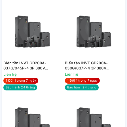
Biến tần INVT GD200A-
Biến tần INVT GD200A-
037G/045P-4 3P 380V
030G/037P-4 3P 380V
37kW/45kW
30kW/037kW
Liên hệ
Liên hệ
1 Đổi 1 trong 7 ngày
1 Đổi 1 trong 7 ngày
Bảo hành 24 tháng
Bảo hành 24 tháng