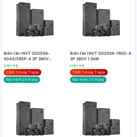
Biến tần INVT GD200A-
Biến tần INVT GD200A-1R5G-4
004G/5R5P-4 3P 380V
3P 380V 1.5kW
4kW/5.5kW
Liên hệ
Liên hệ
1 Đổi 1 trong 7 ngày
1 Đổi 1 trong 7 ngày
Bảo hành 24 tháng
Bảo hành 24 tháng