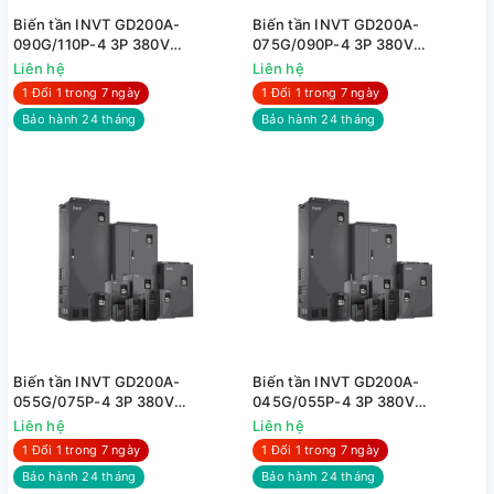
Biến tần INVT GD200A-
Biến tần INVT GD200A-
090G/110P-4 3P 380V
075G/090P-4 3P 380V
90kW/110kW
75kW/90kW
Liên hệ
Liên hệ
1 Đổi 1 trong 7 ngày
1 Đổi 1 trong 7 ngày
Bảo hành 24 tháng
Bảo hành 24 tháng
Biến tần INVT GD200A-
Biến tần INVT GD200A-
055G/075P-4 3P 380V
045G/055P-4 3P 380V
55kW/75kW
45kW/55kW
Liên hệ
Liên hệ
1 Đổi 1 trong 7 ngày
1 Đổi 1 trong 7 ngày
Bảo hành 24 tháng
Bảo hành 24 tháng