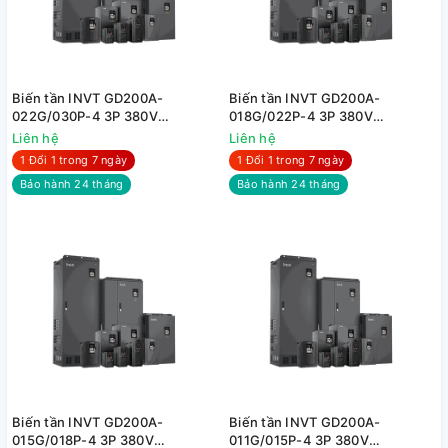
Biến tần INVT GD200A-
Biến tần INVT GD200A-
022G/030P-4 3P 380V
018G/022P-4 3P 380V
22kW/030kW
18kW/22kW
Liên hệ
Liên hệ
1 Đổi 1 trong 7 ngày
1 Đổi 1 trong 7 ngày
Bảo hành 24 tháng
Bảo hành 24 tháng
Biến tần INVT GD200A-
Biến tần INVT GD200A-
015G/018P-4 3P 380V
011G/015P-4 3P 380V