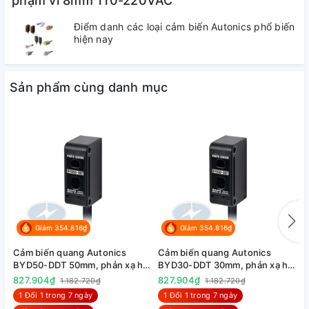
phạm vi 8mm 110-220VAC
3. Tài liệu tham khảo :
Điểm danh các loại cảm biến Autonics phổ biến
+
Tải Catalog
hiện nay
Sản phẩm cùng danh mục
Giảm 354.816₫
Giảm 354.816₫
Cảm biến quang Autonics
Cảm biến quang Autonics
C
BYD50-DDT 50mm, phản xạ hội
BYD30-DDT 30mm, phản xạ hội
B
tụ, 12-24VDC
tụ, 12-24VDC
827.904₫
827.904₫
1
1.182.720₫
1.182.720₫
1 Đổi 1 trong 7 ngày
1 Đổi 1 trong 7 ngày