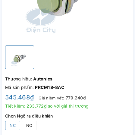
Thương hiệu:
Autonics
Mã sản phẩm:
PRCM18-8AC
545.468₫
779.240₫
Giá niêm yết:
Tiết kiệm:
233.772₫
so với giá thị trường
Chọn Ngõ ra điều khiển
NC
NO