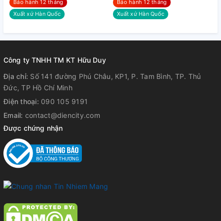
Bảo hành 12 tháng
Bảo hành 12 tháng
Xuất xứ Hàn Quốc
Xuất xứ Hàn Quốc
Công ty TNHH TM KT Hữu Duy
Địa chỉ:
Số 141 đường Phú Châu, KP1, P. Tam Bình, TP. Thủ
Đức, TP Hồ Chí Minh
Điện thoại:
090 105 9191
Email:
contact@diencity.com
Được chứng nhận