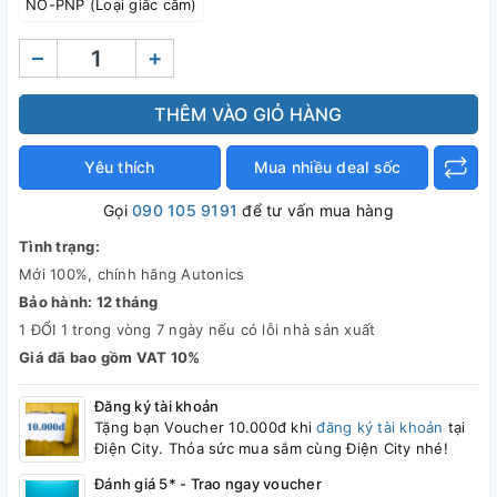
NO-PNP (Loại giắc cắm)
–
+
THÊM VÀO GIỎ HÀNG
Yêu thích
Mua nhiều deal sốc
Gọi
090 105 9191
để tư vấn mua hàng
Tình trạng:
Mới 100%, chính hãng Autonics
Bảo hành: 12 tháng
1 ĐỔI 1 trong vòng 7 ngày nếu có lỗi nhà sản xuất
Giá đã bao gồm VAT 10%
Đăng ký tài khoản
Tặng bạn Voucher 10.000đ khi
đăng ký tài khoản
tại
Điện City. Thỏa sức mua sắm cùng Điện City nhé!
Đánh giá 5* - Trao ngay voucher