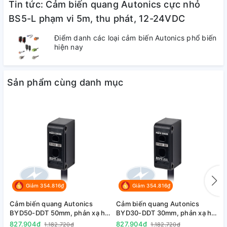
Tin tức: Cảm biến quang Autonics cực nhỏ
cắm)
BS5-L phạm vi 5m, thu phát, 12-24VDC
Điểm danh các loại cảm biến Autonics phổ biến
NO-
hiện nay
PNP
BS5-
(Loại
4
L2M-
giắc
P
Sản phẩm cùng danh mục
cắm)
3. Tài liệu tham khảo :
+
Tải Catalog
Giảm 354.816₫
Giảm 354.816₫
Cảm biến quang Autonics
Cảm biến quang Autonics
C
BYD50-DDT 50mm, phản xạ hội
BYD30-DDT 30mm, phản xạ hội
B
tụ, 12-24VDC
tụ, 12-24VDC
827.904₫
827.904₫
1
1.182.720₫
1.182.720₫