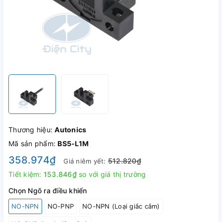
Thương hiệu:
Autonics
Mã sản phẩm:
BS5-L1M
358.974₫
512.820₫
Giá niêm yết:
Tiết kiệm:
153.846₫
so với giá thị trường
Chọn Ngõ ra điều khiển
NO-NPN
NO-PNP
NO-NPN (Loại giắc cắm)