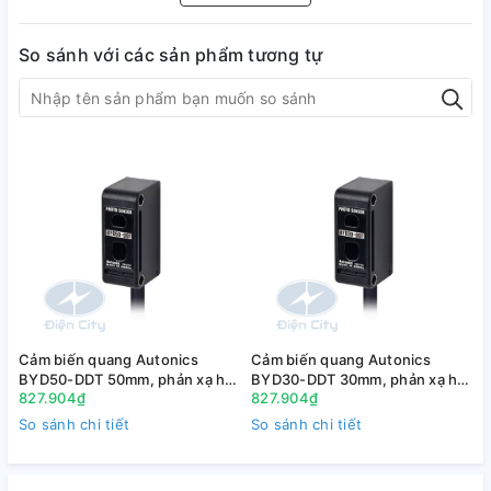
Ngõ
So sánh với các sản phẩm tương tự
Mã
ra
STT
Mô tả
hàng
điều
khiển
NO-
BS5-
1
NPN
L1M
BS5-
NO-
2
L1M-
PNP
P
Cảm biến quang Autonics
Cảm biến quang Autonics
BYD50-DDT 50mm, phản xạ hội
BYD30-DDT 30mm, phản xạ hội
B
827.904₫
827.904₫
tụ, 12-24VDC
tụ, 12-24VDC
NO-
Cảm biến quang Autonics
So sánh chi tiết
So sánh chi tiết
S
NPN
cực nhỏ BS5-L phạm vi
BS5-
(Loại
3
5m, thu phát, 12-24VDC
L2M
giắc