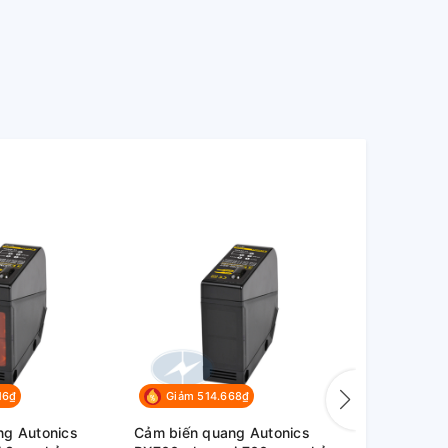
16₫
Giảm 514.668₫
Giảm 30
ng Autonics
Cảm biến quang Autonics
Cảm biến ti