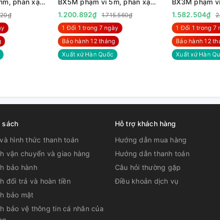
m, phản xạ
BX5M phạm vi 5m, phản xạ
BX3M phạm vi
C
gương
gương
1.200.892₫
1.582.504₫
720₫
1.715.560₫
2
̀y
1 Đổi 1 trong 7 ngày
1 Đổi 1 trong 7 
g
Bảo hành 12 tháng
Bảo hành 12 th
Xuất xứ Hàn Quốc
Xuất xứ Hàn Q
h sách
Hỗ trợ khách hàng
và hình thức thanh toán
Hướng dẫn mua hàng
ch vận chuyển và giao hàng
Hướng dẫn thanh toán
ch bảo hành
Câu hỏi thường gặp
h đổi trả và hoàn tiền
Điều khoản dịch vụ
ch bảo mật
h bảo vệ thông tin cá nhân của
ng