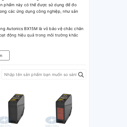
Sản phẩm này có thể được sử dụng để đo
trong các ứng dụng công nghiệp, như sản
ang Autonics BX15M là vỏ bảo vệ chắc chắn
oạt động hiệu quả trong môi trường khắc
iên tiến như chức năng tự động hiệu chỉnh độ
m
ệt độ, giúp đảm bảo độ chính xác và độ tin
tích hợp với đèn LED hiển thị trạng thái,
trình đo lường.
ang Autonics BX15M đang được sử dụng rộng
h xác và độ tin cậy cao. Nếu bạn đang tìm
n quang Autonics BX15M sẽ là sự lựa chọn tốt