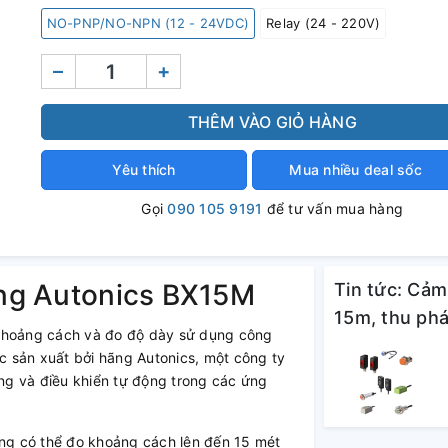
NO-PNP/NO-NPN (12 - 24VDC)
Relay (24 - 220V)
–
+
THÊM VÀO GIỎ HÀNG
Yêu thích
Mua nhiều deal sốc
Gọi
090 105 9191
để tư vấn mua hàng
ang Autonics BX15M
Tin tức: Cả
15m, thu phá
 khoảng cách và đo độ dày sử dụng công
 sản xuất bởi hãng Autonics, một công ty
ờng và điều khiển tự động trong các ứng
g có thể đo khoảng cách lên đến 15 mét