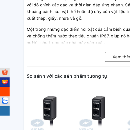
với độ chính xác cao và thời gian đáp ứng nhanh. 
khoảng cách của vật thể hoặc độ dày của vật liệu 
xuất thép, giấy, nhựa và gỗ.
Một trong những đặc điểm nổi bật của cảm biến qu
và chống thấm nước theo tiêu chuẩn IP67, giúp nó h
nghiệt như trong các nhà máy sản xuất.
Sản phẩm này còn được thiết kế với các tính năng t
Xem thê
nhạy, chức năng giảm nhiễu và chức năng bù trừ nhi
cậy trong quá trình sử dụng.
So sánh với các sản phẩm tương tự
Ngoài ra, cảm biến quang Autonics BX15M cũng được 
giúp người dùng dễ dàng quan sát và kiểm soát quá 
Với những ưu điểm vượt trội như vậy, cảm biến qu
rãi trong các ứng dụng công nghiệp đòi hỏi độ chín
kiếm một thiết bị đo lường chất lượng cao, cảm biế
nhất cho bạn.