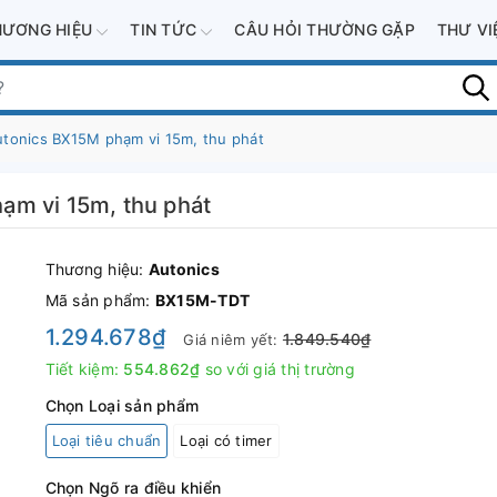
HƯƠNG HIỆU
TIN TỨC
CÂU HỎI THƯỜNG GẶP
THƯ V
tonics BX15M phạm vi 15m, thu phát
ạm vi 15m, thu phát
Thương hiệu:
Autonics
Mã sản phẩm:
BX15M-TDT
1.294.678₫
1.849.540₫
Giá niêm yết:
Tiết kiệm:
554.862₫
so với giá thị trường
Chọn Loại sản phẩm
Loại tiêu chuẩn
Loại có timer
Chọn Ngõ ra điều khiển