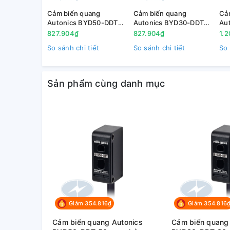
Stt
Mô tả
Cảm biến quang
Cảm biến quang
Cả
Autonics BYD50-DDT
Autonics BYD30-DDT
Au
50mm, phản xạ hội tụ,
30mm, phản xạ hội tụ,
5m
827.904₫
827.904₫
1.
12-24VDC
12-24VDC
So sánh chi tiết
So sánh chi tiết
So 
B
1
T
Sản phẩm cùng danh mục
B
2
T
Cảm biến quang Autonics BX15M
phạm vi 15m, thu phát
B
3
T
B
Giảm 354.816₫
Giảm 354.816
4
T
Cảm biến quang Autonics
Cảm biến quang