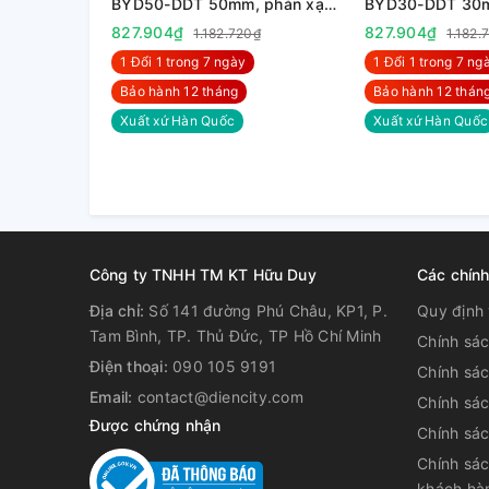
BYD50-DDT 50mm, phản xạ
BYD30-DDT 30m
hội tụ, 12-24VDC
hội tụ, 12-24VD
827.904₫
827.904₫
1.182.720₫
1.182.
1 Đổi 1 trong 7 ngày
1 Đổi 1 trong 7 nga
3. Tài liệu tham khảo :
Bảo hành 12 tháng
Bảo hành 12 thán
+
Tải Catalog
Xuất xứ Hàn Quốc
Xuất xứ Hàn Quốc
Công ty TNHH TM KT Hữu Duy
Các chín
Địa chỉ:
Số 141 đường Phú Châu, KP1, P.
Quy định 
Tam Bình, TP. Thủ Đức, TP Hồ Chí Minh
Chính sá
Điện thoại:
090 105 9191
Chính sá
Email:
contact@diencity.com
Chính sác
Được chứng nhận
Chính sá
Chính sác
khách hà