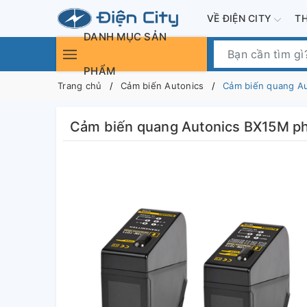
VỀ ĐIỆN CITY
T
DANH MỤC SẢN
PHẨM
Trang chủ
Cảm biến Autonics
Cảm biến quang Au
Cảm biến quang Autonics BX15M ph