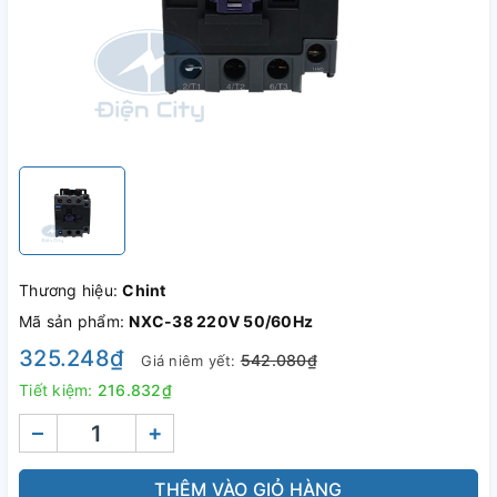
Thương hiệu:
Chint
Mã sản phẩm:
NXC-38 220V 50/60Hz
325.248₫
542.080₫
Giá niêm yết:
Tiết kiệm:
216.832₫
–
+
THÊM VÀO GIỎ HÀNG