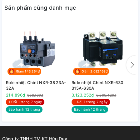
Sản phẩm cùng danh mục
Giảm 143.264₫
Giảm 2.082.168₫
Role nhiệt Chint NXR-38 23A-
Role nhiệt Chint NXR-630
R
32A
315A-630A
2
214.896₫
3.123.252₫
3
358.160₫
5.205.420₫
1 Đổi 1 trong 7 ngày
1 Đổi 1 trong 7 ngày
Bảo hành 12 tháng
Bảo hành 12 tháng
Công ty TNHH TM KT Hữu Duy