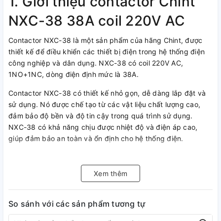
1. Giới thiệu contactor Chint
NXC-38 38A coil 220V AC
Contactor NXC-38 là một sản phẩm của hãng Chint, được
thiết kế để điều khiển các thiết bị điện trong hệ thống điện
công nghiệp và dân dụng. NXC-38 có coil 220V AC,
1NO+1NC, dòng điện định mức là 38A.
Contactor NXC-38 có thiết kế nhỏ gọn, dễ dàng lắp đặt và
sử dụng. Nó được chế tạo từ các vật liệu chất lượng cao,
đảm bảo độ bền và độ tin cậy trong quá trình sử dụng.
NXC-38 có khả năng chịu được nhiệt độ và điện áp cao,
giúp đảm bảo an toàn và ổn định cho hệ thống điện.
Contactor NXC-38 có tính năng ưu việt là khả năng chịu
được số lần bật tắt cao, giúp kéo dài tuổi thọ của sản phẩm.
Xem thêm
Ngoài ra, NXC-38 còn có khả năng chống ẩm và chống bụi,
đảm bảo an toàn cho người sử dụng.
So sánh với các sản phẩm tương tự