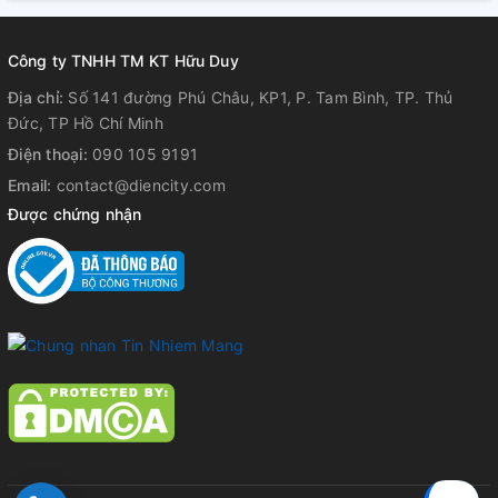
Công ty TNHH TM KT Hữu Duy
Địa chỉ:
Số 141 đường Phú Châu, KP1, P. Tam Bình, TP. Thủ
Đức, TP Hồ Chí Minh
Điện thoại:
090 105 9191
Email:
contact@diencity.com
- Không gây sụt áp và giảm tiếng ồn đáng kể
Được chứng nhận
- Dải điện áp được mở rộng, sử dụng được trên cả dòng
điện AC (50/60HZ) và dòng điện đầu vào DC