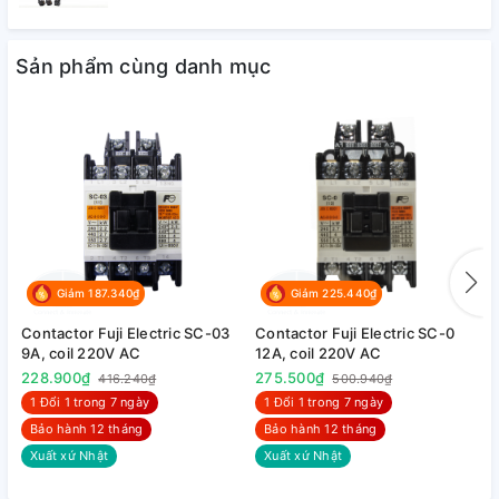
Sản phẩm cùng danh mục
1.5. Công nghệ Super Magnet
- Nâng cao hiệu suất hoạt động
- Kiểm soát việc đóng ngắt bằng hệ thống điện tử tiên tiến
(IC Controlled), kiểm soát được các bất ổn xảy ra trong quá
trình đóng ngắt.
Giảm 187.340₫
Giảm 225.440₫
Contactor Fuji Electric SC-03
Contactor Fuji Electric SC-0
C
9A, coil 220V AC
12A, coil 220V AC
1
228.900₫
275.500₫
2
416.240₫
500.940₫
1 Đổi 1 trong 7 ngày
1 Đổi 1 trong 7 ngày
Bảo hành 12 tháng
Bảo hành 12 tháng
Xuất xứ Nhật
Xuất xứ Nhật