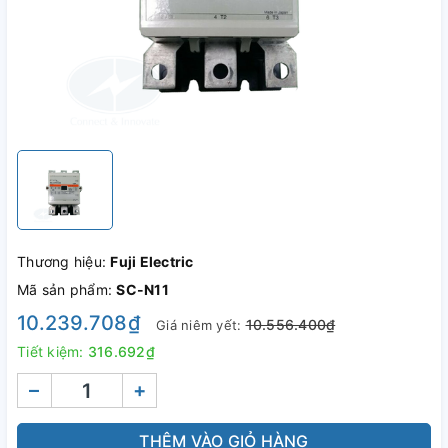
Thương hiệu:
Fuji Electric
Mã sản phẩm:
SC-N11
10.239.708₫
10.556.400₫
Giá niêm yết:
Tiết kiệm:
316.692₫
–
+
THÊM VÀO GIỎ HÀNG