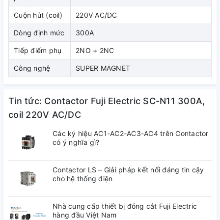
Cuộn hút (coil)
220V AC/DC
Dòng định mức
300A
1.3. Kích thước
Tiếp điểm phụ
2NO + 2NC
Công nghệ
SUPER MAGNET
Tin tức: Contactor Fuji Electric SC-N11 300A,
coil 220V AC/DC
Các ký hiệu AC1-AC2-AC3-AC4 trên Contactor
có ý nghĩa gì?
1.4. Sơ đồ đấu dây
Contactor LS – Giải pháp kết nối đáng tin cậy
cho hệ thống điện
Nhà cung cấp thiết bị đóng cắt Fuji Electric
hàng đầu Việt Nam