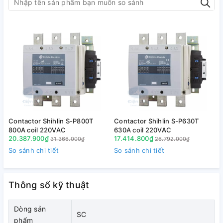
Contactor Shihlin S-P800T
Contactor Shihlin S-P630T
C
800A coil 220VAC
630A coil 220VAC
1.2. Diễn giải mã hàng
20.387.900₫
17.414.800₫
31.366.000₫
26.792.000₫
So sánh chi tiết
So sánh chi tiết
S
Thông số kỹ thuật
Dòng sản
SC
phẩm