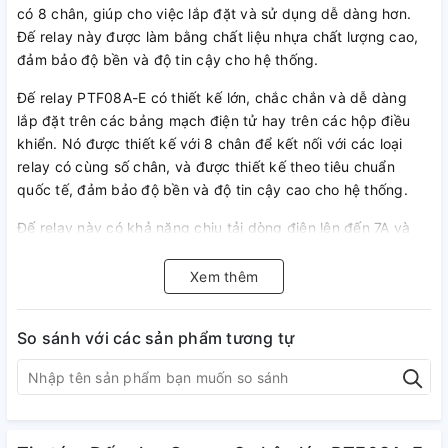
có 8 chân, giúp cho việc lắp đặt và sử dụng dễ dàng hơn.
Đế relay này được làm bằng chất liệu nhựa chất lượng cao,
đảm bảo độ bền và độ tin cậy cho hệ thống.
Đế relay PTF08A-E có thiết kế lớn, chắc chắn và dễ dàng
lắp đặt trên các bảng mạch điện tử hay trên các hộp điều
khiển. Nó được thiết kế với 8 chân để kết nối với các loại
relay có cùng số chân, và được thiết kế theo tiêu chuẩn
quốc tế, đảm bảo độ bền và độ tin cậy cao cho hệ thống.
Đế relay này có khả năng chịu tải dòng điện lên đến 7A và
điện áp lên đến 250V AC hoặc 24V DC, giúp đảm bảo an
toàn cho hệ thống. Nó còn có đặc tính chịu được nhiệt độ và
Xem thêm
độ ẩm cao, phù hợp với các ứng dụng trong môi trường
công nghiệp khắc nghiệt.
So sánh với các sản phẩm tương tự
Với những đặc tính vượt trội như độ bền, độ tin cậy cao và
dễ dàng sử dụng, Đế relay 8 chân lớn PTF08A-E của hãng
Omron là một phụ kiện quan trọng được sử dụng rộng rãi
trong các ứng dụng điện tử và công nghiệp.