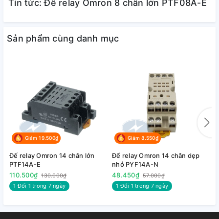
Tin tức: Đế relay Omron 8 chân lớn PTF08A-E
Sản phẩm cùng danh mục
Giảm 19.500₫
Giảm 8.550₫
Đế relay Omron 14 chân lớn
Đế relay Omron 14 chân dẹp
Đ
PTF14A-E
nhỏ PYF14A-N
n
110.500₫
48.450₫
3
130.000₫
57.000₫
1 Đổi 1 trong 7 ngày
1 Đổi 1 trong 7 ngày