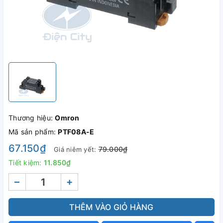
Thương hiệu:
Omron
Mã sản phẩm:
PTF08A-E
67.150₫
79.000₫
Giá niêm yết:
Tiết kiệm:
11.850₫
–
+
THÊM VÀO GIỎ HÀNG