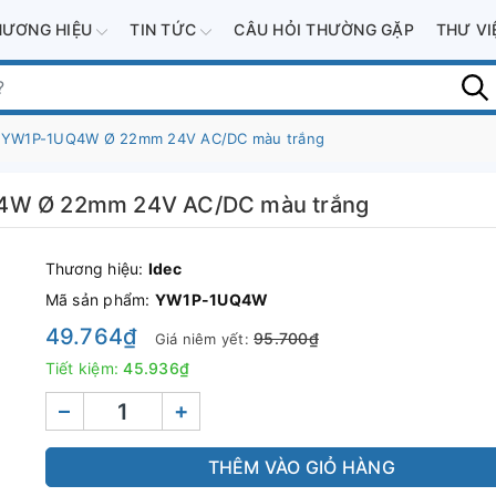
HƯƠNG HIỆU
TIN TỨC
CÂU HỎI THƯỜNG GẶP
THƯ V
ng YW1P-1UQ4W Ø 22mm 24V AC/DC màu trắng
Q4W Ø 22mm 24V AC/DC màu trắng
Thương hiệu:
Idec
Mã sản phẩm:
YW1P-1UQ4W
49.764₫
95.700₫
Giá niêm yết:
Tiết kiệm:
45.936₫
–
+
THÊM VÀO GIỎ HÀNG