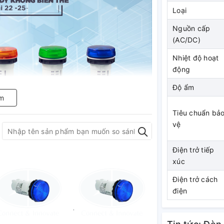
Loại
Nguồn cấp
(AC/DC)
Nhiệt độ hoạt
động
Độ ẩm
m
Tiêu chuẩn bả
vệ
Điện trở tiếp
xúc
AC/DC màu trắng được thiết kế nhỏ gọn
u trên bề mặt thiết bị được thiết kế để giảm
Điện trở cách
 sản xuất có độ sáng cao và góc nhìn rất
điện
UL508, CSA C22.2 No. 14, EN 60947-1,