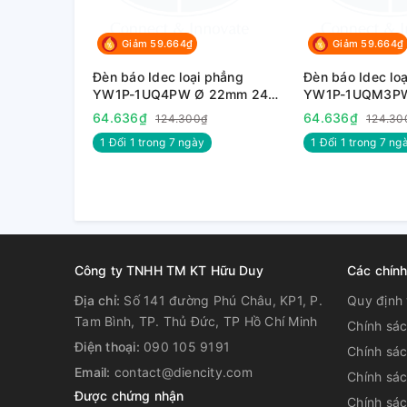
Giảm 59.664₫
Giảm 59.664₫
Đèn báo Idec loại phẳng
Đèn báo Idec loa
YW1P-1UQ4PW Ø 22mm 24V
YW1P-1UQM3P
AC/DC màu trắng sáng
220V AC/DC màu 
3. Tài liệu tham khảo :
64.636₫
64.636₫
124.300₫
124.30
1 Đổi 1 trong 7 ngày
1 Đổi 1 trong 7 nga
+
Tải bảng giá
+
Tải Catalog
Công ty TNHH TM KT Hữu Duy
Các chín
Địa chỉ:
Số 141 đường Phú Châu, KP1, P.
Quy định 
Tam Bình, TP. Thủ Đức, TP Hồ Chí Minh
Chính sá
Điện thoại:
090 105 9191
Chính sá
Email:
contact@diencity.com
Chính sác
Được chứng nhận
Chính sá