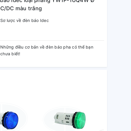
n báo Idec loại phẳng YW1P-1UQ4W Ø
/DC màu trắng
Sơ lược về đèn báo Idec
Những điều cơ bản về đèn báo pha có thể bạn
chưa biết!