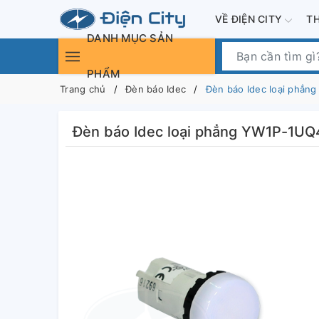
VỀ ĐIỆN CITY
T
DANH MỤC SẢN
PHẨM
Trang chủ
Đèn báo Idec
Đèn báo Idec loại phẳ
Đèn báo Idec loại phẳng YW1P-1U