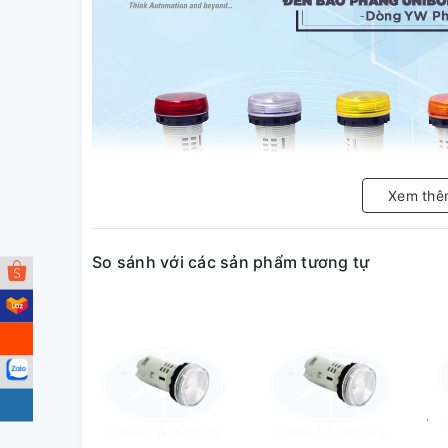
Xem thê
So sánh với các sản phẩm tương tự
Đèn báo Idec loại phẳng YW1P-1UQ4W Ø 22mm 24V 
giúp tiết kiệm không gian bên trong tủ điện. Vật liệ
khả năng phản xạ ánh sáng bên ngoài. Đèn báo được
rộng.
Nhà sản xuất Idec luôn tuân theo các tiêu chuẩn: 