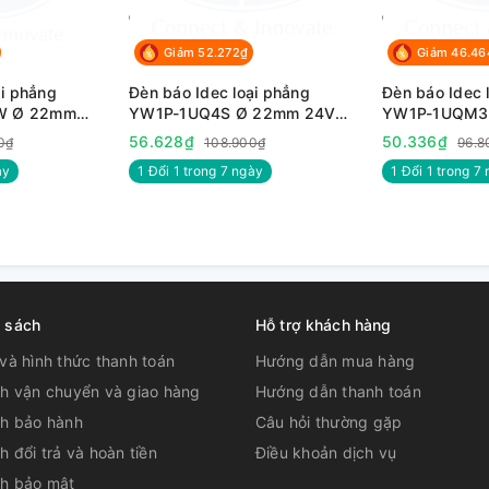
Giảm 52.272₫
Giảm 46.46
̣i phẳng
Đèn báo Idec loại phẳng
Đèn báo Idec l
W Ø 22mm
YW1P-1UQ4S Ø 22mm 24V
YW1P-1UQM3
trắng sáng
AC/DC màu xanh dương
AC/DC màu x
56.628₫
50.336₫
0₫
108.900₫
96.8
̀y
1 Đổi 1 trong 7 ngày
1 Đổi 1 trong 7 
h sách
Hỗ trợ khách hàng
và hình thức thanh toán
Hướng dẫn mua hàng
ch vận chuyển và giao hàng
Hướng dẫn thanh toán
ch bảo hành
Câu hỏi thường gặp
h đổi trả và hoàn tiền
Điều khoản dịch vụ
ch bảo mật