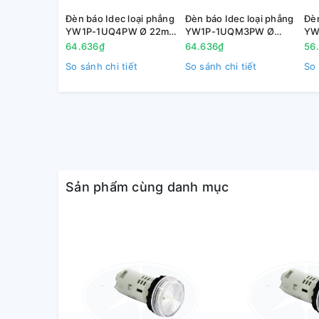
EN60947-5-1GB 14048. 5, nhằm đem đến một chất lư
Đèn báo Idec loại phẳng
Đèn báo Idec loại phẳng
Đèn
lòng cho khách hàng khi sử dụng tất cả các dòng s
YW1P-1UQ4PW Ø 22mm
YW1P-1UQM3PW Ø
YW
24V AC/DC màu trắng
22mm 220V AC/DC màu
24
64.636₫
64.636₫
56
2. Kích thước:
sáng
trắng sáng
dư
So sánh chi tiết
So sánh chi tiết
So 
Sản phẩm cùng danh mục