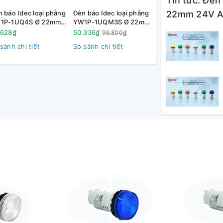
Tin tức: Đè
ợng tuyệt đối và tạo niềm tin cùng sự hài
 báo Idec loại phẳng
Đèn báo Idec loại phẳng
22mm 24V AC
ản phẩm của hãng Idec.
1P-1UQ4S Ø 22mm
YW1P-1UQM3S Ø 22mm
V AC/DC màu xanh
220V AC/DC màu xanh
.628₫
50.336₫
96.800₫
ơng
dương
sánh chi tiết
So sánh chi tiết