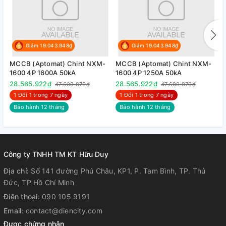
Giảm 19.043.948₫
Giảm 19.043.948₫
MCCB (Aptomat) Chint NXM-
MCCB (Aptomat) Chint NXM-
M
1600 4P 1600A 50kA
1600 4P 1250A 50kA
6
28.565.922₫
28.565.922₫
6
47.609.870₫
47.609.870₫
1 Đổi 1 trong 7 ngày
1 Đổi 1 trong 7 ngày
Bảo hành 12 tháng
Bảo hành 12 tháng
Công ty TNHH TM KT Hữu Duy
Địa chỉ:
Số 141 đường Phú Châu, KP1, P. Tam Bình, TP. Thủ
Đức, TP Hồ Chí Minh
Điện thoại:
090 105 9191
Email:
contact@diencity.com
Được chứng nhận