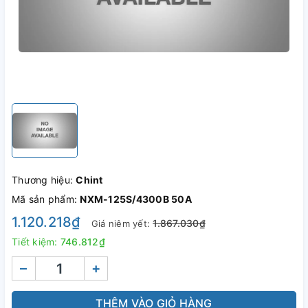
Thương hiệu:
Chint
Mã sản phẩm:
NXM-125S/4300B 50A
1.120.218₫
1.867.030₫
Giá niêm yết:
Tiết kiệm:
746.812₫
–
+
THÊM VÀO GIỎ HÀNG