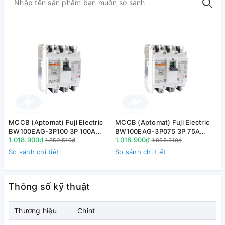
MCCB (Aptomat) Fuji Electric
MCCB (Aptomat) Fuji Electric
M
BW100EAG-3P100 3P 100A
BW100EAG-3P075 3P 75A
1.018.900₫
1.018.900₫
1
10kA
10kA
1.852.510₫
1.852.510₫
So sánh chi tiết
So sánh chi tiết
S
Thông số kỹ thuật
Thương hiệu
Chint