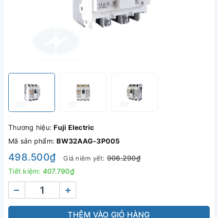
Thương hiệu:
Fuji Electric
Mã sản phẩm:
BW32AAG-3P005
498.500₫
906.290₫
Giá niêm yết:
Tiết kiệm:
407.790₫
–
+
THÊM VÀO GIỎ HÀNG