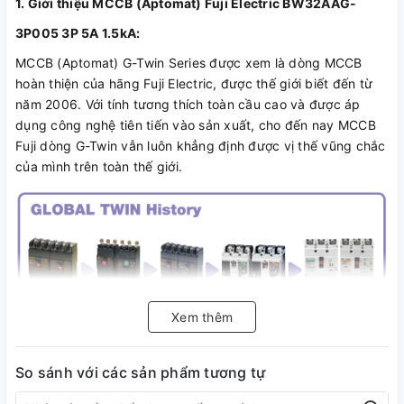
1. Giới thiệu MCCB (Aptomat) Fuji Electric BW32AAG-
3P005 3P 5A 1.5kA:
MCCB (Aptomat) G-Twin Series được xem là dòng MCCB
hoàn thiện của hãng Fuji Electric, được thế giới biết đến từ
năm 2006. Với tính tương thích toàn cầu cao và được áp
dụng công nghệ tiên tiến vào sản xuất, cho đến nay MCCB
Fuji dòng G-Twin vẫn luôn khẳng định được vị thế vũng chắc
của mình trên toàn thế giới.
Xem thêm
- Chất lượng vượt trội, đáp ứng hầu hết các tiêu chuẩn trên
So sánh với các sản phẩm tương tự
toàn thế giới