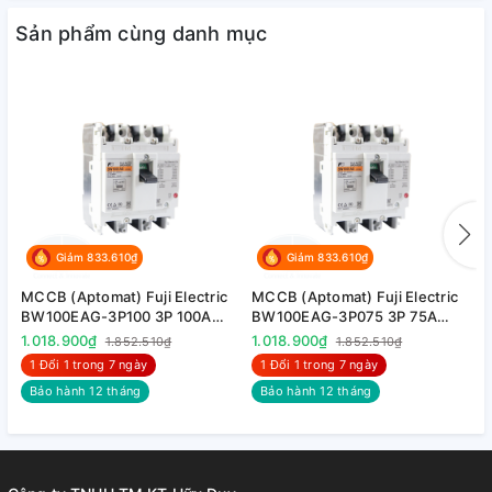
+ Đặc biệt theo chuẩn RoHS không chứa Cadium an toàn
Sản phẩm cùng danh mục
cho người dùng và môi trường.
1.1. Tổng quan sản phẩm và phụ kiện MCCB
Giảm 833.610₫
Giảm 833.610₫
MCCB (Aptomat) Fuji Electric
MCCB (Aptomat) Fuji Electric
M
BW100EAG-3P100 3P 100A
BW100EAG-3P075 3P 75A
B
10kA
10kA
1
1.018.900₫
1.018.900₫
1
1.852.510₫
1.852.510₫
1.2. Diễn giải mã hàng
1 Đổi 1 trong 7 ngày
1 Đổi 1 trong 7 ngày
Bảo hành 12 tháng
Bảo hành 12 tháng