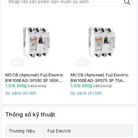
- Nhỏ gọn và hiệu suất cao
MCCB (Aptomat) Fuji Electric
MCCB (Aptomat) Fuji Electric
M
+ Kích thước nhỏ hơn đến 53% so với các dòng sản phẩm
BW100EAG-3P100 3P 100A
BW100EAG-3P075 3P 75A
tiền nhiệm
1.018.900₫
1.018.900₫
1
10kA
10kA
1.852.510₫
1.852.510₫
So sánh chi tiết
So sánh chi tiết
S
Thông số kỹ thuật
Thương hiệu
Fuji Electric