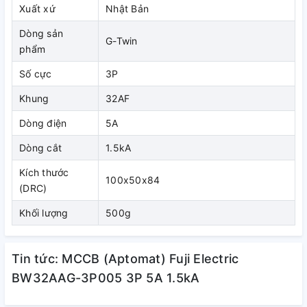
+ Đổi mới công nghệ: Giảm khả năng phóng hồ quang điện
Xuất xứ
Nhật Bản
khi thực hiện đóng ngắt mach đến 30%, an toàn hơn khi sử
Dòng sản
dụng.
G-Twin
phẩm
Số cực
3P
Khung
32AF
Dòng điện
5A
Dòng cắt
1.5kA
Kích thước
100x50x84
(DRC)
- Thân thiện với môi trường.
Khối lượng
500g
+ Với kỹ thuật xanh tiên tiến cùng với sự hỗ trợ tiết kiệm
năng lượng ít tác động vào môi trường
Tin tức: MCCB (Aptomat) Fuji Electric
+ Dễ dàng tái chế bằng cách đánh dấu các bộ phận chính
BW32AAG-3P005 3P 5A 1.5kA
bằng tên của vật liệu được sử dụng.