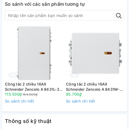
So sánh với các sản phẩm tương tự
Công tắc 2 chiều 16AX
Công tắc 2 chiều 16AX
C
Schneider Zencelo A 8431L-2
Schneider Zencelo A 8431M-2
115.500₫
95.700₫
size L
size M
s
154.000₫
So sánh chi tiết
So sánh chi tiết
S
Thông số kỹ thuật