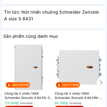
Tin tức: Nút nhấn chuông Schneider Zencelo
A size S 8431
Sản phẩm cùng danh mục
Giảm 38.500₫
Giảm 31.900₫
Công tắc 2 chiều 16AX
Công tắc 2 chiều 16AX
C
Schneider Zencelo A 8431L-2
Schneider Zencelo A 8431M-2
S
size L
size M
s
115.500₫
95.700₫
8
154.000₫
127.600₫