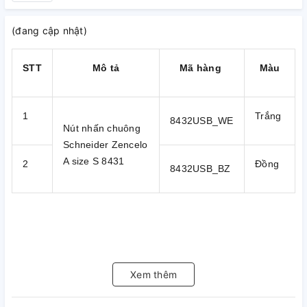
(đang cập nhật)
STT
Mô tả
Mã hàng
Màu
1
Trắng
8432USB_WE
Nút nhấn chuông
Schneider Zencelo
A size S 8431
2
Đồng
8432USB_BZ
Xem thêm