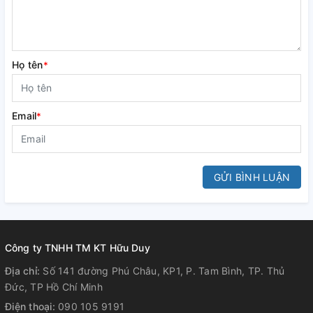
Họ tên
*
Email
*
GỬI BÌNH LUẬN
Công ty TNHH TM KT Hữu Duy
Địa chỉ:
Số 141 đường Phú Châu, KP1, P. Tam Bình, TP. Thủ
Đức, TP Hồ Chí Minh
Điện thoại:
090 105 9191