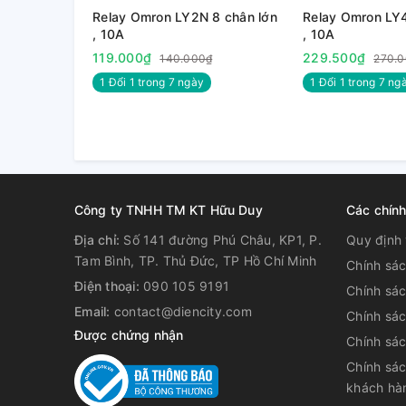
Relay Omron LY2N 8 chân lớn
Relay Omron LY4
, 10A
, 10A
119.000₫
229.500₫
140.000₫
270.
1 Đổi 1 trong 7 ngày
1 Đổi 1 trong 7 nga
Công ty TNHH TM KT Hữu Duy
Các chín
Địa chỉ:
Số 141 đường Phú Châu, KP1, P.
Quy định 
Tam Bình, TP. Thủ Đức, TP Hồ Chí Minh
Chính sá
3. Sơ đồ chân:
Điện thoại:
090 105 9191
Chính sá
Email:
contact@diencity.com
Chính sác
Được chứng nhận
Chính sá
Chính sác
khách hà