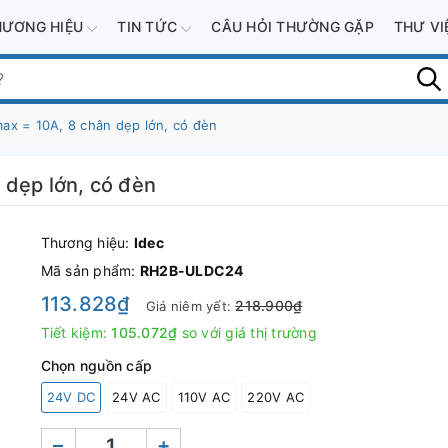
HƯƠNG HIỆU
TIN TỨC
CÂU HỎI THƯỜNG GẶP
THƯ V
max = 10A, 8 chân dẹp lớn, có đèn
 dẹp lớn, có đèn
Thương hiệu:
Idec
Mã sản phẩm:
RH2B-ULDC24
113.828₫
218.900₫
Giá niêm yết:
Tiết kiệm:
105.072₫
so với giá thị trường
Chọn nguồn cấp
24V DC
24V AC
110V AC
220V AC
–
+