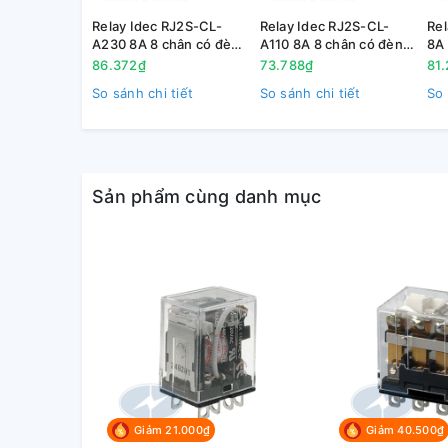
Relay Idec RJ2S-CL-
Relay Idec RJ2S-CL-
Re
A230 8A 8 chân có đèn
A110 8A 8 chân có đèn
8A 
Relay Idec loại lớn RH2B là dòng relay có công suất
230V AC
110V AC
AC
86.372₫
73.788₫
81
của các nhà máy, các trạm phân phối. Kết cấu chắc 
So sánh chi tiết
So sánh chi tiết
So 
bạc nhằm giảm tối đa sự bào mòn tiếp điểm, hoạt độ
trường khắc nghiệt.
2. Kích thước
Sản phẩm cùng danh mục
Giảm 21.000₫
Giảm 40.500₫