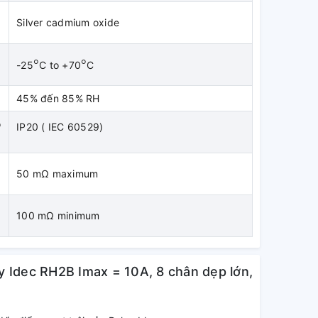
Silver cadmium oxide
°
°
-25
C to +70
C
45% đến 85% RH
o
IP20 ( IEC 60529)
50 mΩ maximum
100 mΩ minimum
ay Idec RH2B Imax = 10A, 8 chân dẹp lớn,