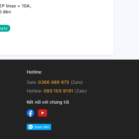
2P Imax = 10A,
ó đèn
ngày
Hotline:
Sale:
0366 689 675
(Zalo)
Hotline:
090 105 9191
(Zalo)
Kết nối với chúng tôi