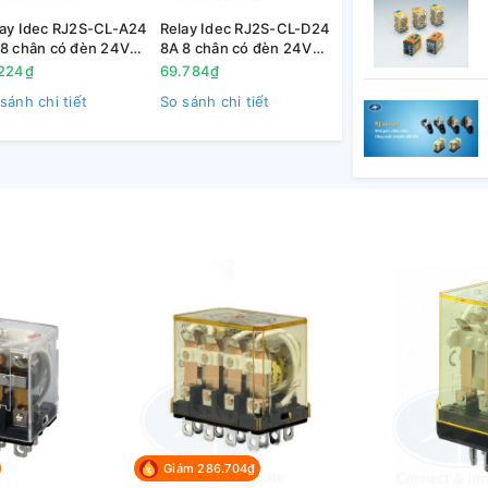
lay Idec RJ2S-CL-A24
Relay Idec RJ2S-CL-D24
8 chân có đèn 24V
8A 8 chân có đèn 24V
 lớn, sử dụng trong các hệ thống nguồn
DC
.224₫
69.784₫
chắn, tiếp điểm sử dụng vật liệu hợp kim
sánh chi tiết
So sánh chi tiết
ng tốt trong hầu hết các điều kiện môi
Giảm 286.704₫