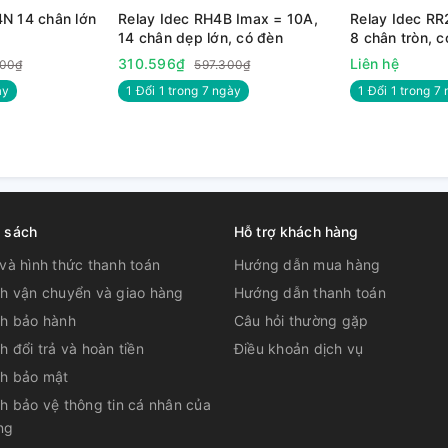
N 14 chân lớn
Relay Idec RH4B Imax = 10A,
Relay Idec RR
14 chân dẹp lớn, có đèn
8 chân tròn, c
310.596₫
Liên hệ
000₫
597.300₫
̀y
1 Đổi 1 trong 7 ngày
1 Đổi 1 trong 7 
h sách
Hỗ trợ khách hàng
và hình thức thanh toán
Hướng dẫn mua hàng
ch vận chuyển và giao hàng
Hướng dẫn thanh toán
ch bảo hành
Câu hỏi thường gặp
h đổi trả và hoàn tiền
Điều khoản dịch vụ
ch bảo mật
h bảo vệ thông tin cá nhân của
ng