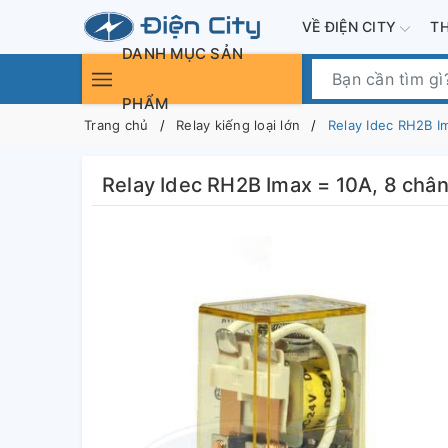
VỀ ĐIỆN CITY
T
DANH MỤC SẢN
PHẨM
Trang chủ
Relay kiếng loại lớn
Relay Idec RH2B I
Relay Idec RH2B Imax = 10A, 8 chân