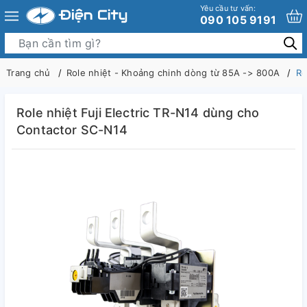
Yêu cầu tư vấn:
090 105 9191
Trang chủ
Role nhiệt - Khoảng chinh dòng từ 85A -> 800A
Ro
Role nhiệt Fuji Electric TR-N14 dùng cho
Contactor SC-N14