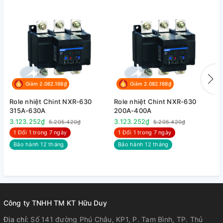
TR-
N14
1
300-4
300 -
450
Role nhiệt Fuji Electric TR-
N14 dùng cho Contactor SC-
N14
Giảm 2.082.168₫
Giảm 2.082.168₫
TR-
N14
Role nhiệt Chint NXR-630
Role nhiệt Chint NXR-630
R
2
400-6
315A-630A
200A-400A
1
400 -
3.123.252₫
3.123.252₫
3
5.205.420₫
5.205.420₫
600
1 Đổi 1 trong 7 ngày
1 Đổi 1 trong 7 ngày
Bảo hành 12 tháng
Bảo hành 12 tháng
2. Tài liệu tham khảo :
+
Tải bảng giá
+
Tải Catalog
Công ty TNHH TM KT Hữu Duy
Địa chỉ:
Số 141 đường Phú Châu, KP1, P. Tam Bình, TP. Thủ