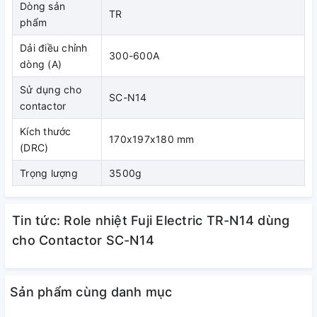
Dòng sản
TR
phẩm
Dải điều chỉnh
1.3. Kích thước
300-600A
dòng (A)
Sử dụng cho
SC-N14
contactor
Kích thước
170x197x180 mm
(DRC)
Trọng lượng
3500g
Tin tức: Role nhiệt Fuji Electric TR-N14 dùng
cho Contactor SC-N14
Khoả
Mã
STT
Mô tả
chỉn
hàng
Sản phẩm cùng danh mục