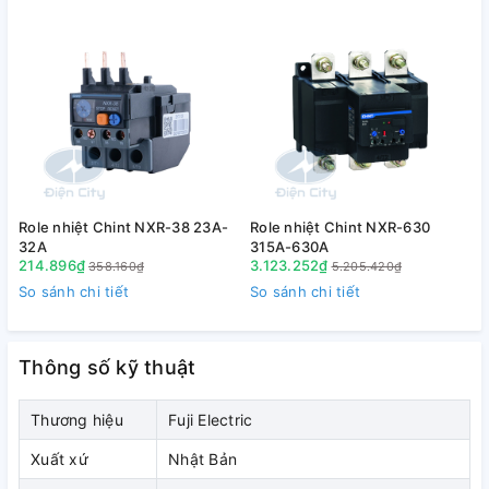
Role nhiệt Chint NXR-38 23A-
Role nhiệt Chint NXR-630
R
32A
315A-630A
214.896₫
3.123.252₫
358.160₫
5.205.420₫
1.2. Diễn giải mã hàng
So sánh chi tiết
So sánh chi tiết
S
Thông số kỹ thuật
Thương hiệu
Fuji Electric
Xuất xứ
Nhật Bản