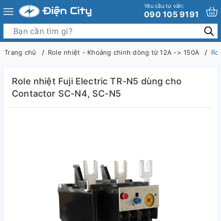
Yêu cầu tư vấn:
090 105 9191
Trang chủ
Role nhiệt - Khoảng chinh dòng từ 12A -> 150A
Rol
Role nhiệt Fuji Electric TR-N5 dùng cho
Contactor SC-N4, SC-N5