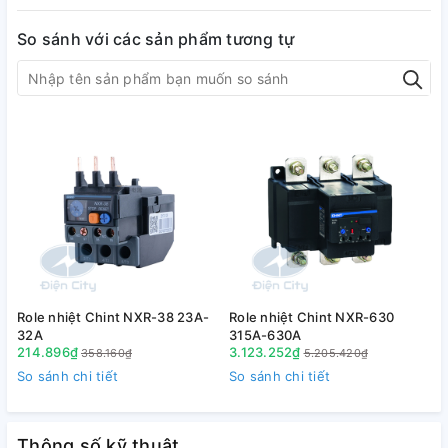
So sánh với các sản phẩm tương tự
b) Phụ kiện role nhiệt
Role nhiệt Chint NXR-38 23A-
Role nhiệt Chint NXR-630
R
32A
315A-630A
214.896₫
3.123.252₫
358.160₫
5.205.420₫
1.2. Diễn giải mã hàng
So sánh chi tiết
So sánh chi tiết
S
Thông số kỹ thuật