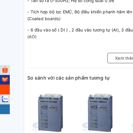
- Tần số ra 0-500Hz; Hệ số công suất 0.98
- Tích hợp bộ lọc EMC, Bộ điều khiển phanh hãm lên
(Coated boards)
- 6 đầu vào số ( DI ) , 2 đầu vào tương tự (AI), 3 đ
(AO)
- Điều khiển Scalar and vector control
Xem thê
- Chức năng hỗ trợ khởi động, hỗ trợ bảo trì.
- Ứng dụng : Các tải momen không đổi hoặc các tải 
So sánh với các sản phẩm tương tự
2. Diễn giải mã hàng
( đang cập nhật)
3. Kích thước
( đang cập nhật)