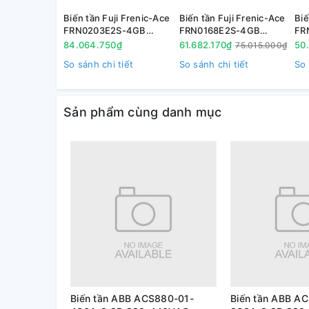
4. Tài liệu tham khảo
Biến tần Fuji Frenic-Ace
Biến tần Fuji Frenic-Ace
Biế
( đang cập nhật)
FRN0203E2S-4GB
FRN0168E2S-4GB
FR
90kW(G) 110kW(P) 3P
75kW(G) 90kW(P) 3P
55
84.064.750₫
61.682.170₫
50
75.015.000₫
380V
380V
38
So sánh chi tiết
So sánh chi tiết
So 
Sản phẩm cùng danh mục
Biến tần ABB ACS880-01-
Biến tần ABB A