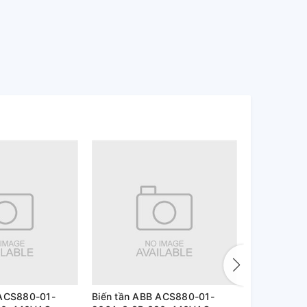
 ACS880-01-
Biến tần ABB ACS880-01-
Biến tần A