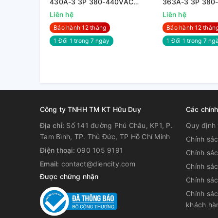
430A-3 3P 380-440VAC
363A-3 3P 380
250KW
200KW
Liên hệ
Liên hệ
Bảo hành 12 tháng
Bảo hành 12 thán
1 Đổi 1 trong 7 ngày
1 Đổi 1 trong 7 nga
Công ty TNHH TM KT Hữu Duy
Các chín
Địa chỉ:
Số 141 đường Phú Châu, KP1, P.
Quy định 
Tam Bình, TP. Thủ Đức, TP Hồ Chí Minh
Chính sá
Điện thoại:
090 105 9191
Chính sá
Email:
contact@diencity.com
Chính sác
Được chứng nhận
Chính sá
Chính sác
khách hà