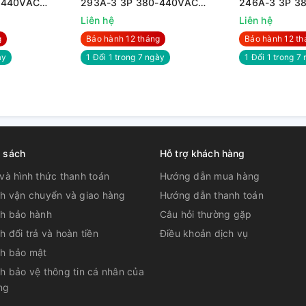
-440VAC
293A-3 3P 380-440VAC
246A-3 3P 3
160KW
132KW
Liên hệ
Liên hệ
g
Bảo hành 12 tháng
Bảo hành 12 th
̀y
1 Đổi 1 trong 7 ngày
1 Đổi 1 trong 7 
h sách
Hỗ trợ khách hàng
và hình thức thanh toán
Hướng dẫn mua hàng
ch vận chuyển và giao hàng
Hướng dẫn thanh toán
ch bảo hành
Câu hỏi thường gặp
h đổi trả và hoàn tiền
Điều khoản dịch vụ
ch bảo mật
h bảo vệ thông tin cá nhân của
ng