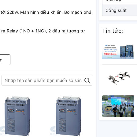
Công suất
 tới 22kw, Màn hình điều khiển, Bo mạch phủ
Tin tức:
ầu ra Relay (1NO + 1NC), 2 đầu ra tương tự
m
momen thay đổi nhƣ băng tải, bơm, quạt . . .