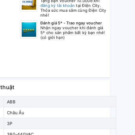
Tặng bạn Voucher 10.000đ khi
đăng ký tài khoản
tại Điện City.
Thỏa sức mua sắm cùng Điện City
nhé!
Đánh giá 5* - Trao ngay voucher
Nhận ngay voucher khi đánh giá
5* cho sản phẩm bất kỳ bạn nhé!
(có giới hạn)
 thuật
ABB
Châu Âu
3P
380-440VAC