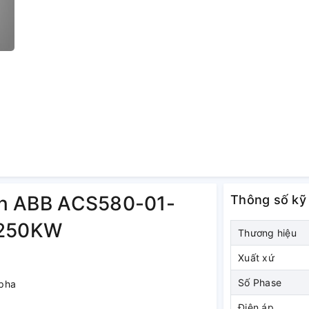
tần ABB ACS580-01-
Thông số kỹ
 250KW
Thương hiệu
Xuất xứ
Số Phase
 pha
Điện áp