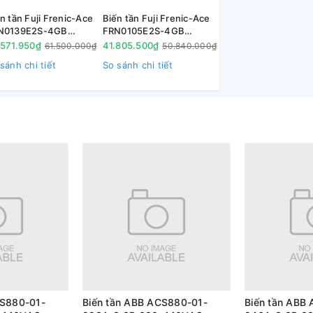
n tần Fuji Frenic-Ace
Biến tần Fuji Frenic-Ace
N0139E2S-4GB
FRN0105E2S-4GB
kW(G) 75kW(P) 3P
45kW(G) 55kW(P) 3P
.571.950₫
41.805.500₫
61.500.000₫
50.840.000₫
0V
380V
sánh chi tiết
So sánh chi tiết
CS880-01-
Biến tần ABB ACS880-01-
Biến tần ABB