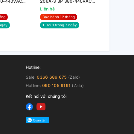
80-440VAC
206A-3 3P 380-440VAC
169A-3 3P
110KW
90KW
Liên hệ
Liên hệ
áng
Bảo hành 12 tháng
Bảo hành 12
ngày
1 Đổi 1 trong 7 ngày
1 Đổi 1 trong
Hotline:
Sale:
0366 689 675
(Zalo)
Hotline:
090 105 9191
(Zalo)
Kết nối với chúng tôi