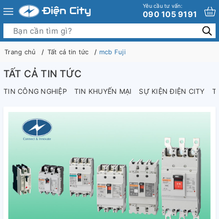
Yêu cầu tư vấn:
090 105 9191
Trang chủ
Tất cả tin tức
mcb Fuji
TẤT CẢ TIN TỨC
TIN CÔNG NGHIỆP
TIN KHUYẾN MẠI
SỰ KIỆN ĐIỆN CITY
T