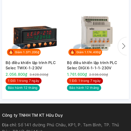
Giảm 1.371.200₫
Giảm 1.174.400₫
Bộ điều khiển lập trình PLC
Bộ điều khiển lập trình PLC
B
Selec TWIX-1-230V
Selec DIGIX-1-1-1-230V
P
2.056.800₫
1.761.600₫
5
3.428.000₫
2.936.000₫
1 Đổi 1 trong 7 ngày
1 Đổi 1 trong 7 ngày
Bảo hành 12 tháng
Bảo hành 12 tháng
Công ty TNHH TM KT Hữu Duy
Địa chỉ:
Số 141 đường Phú Châu, KP1, P. Tam Bình, TP. Thủ