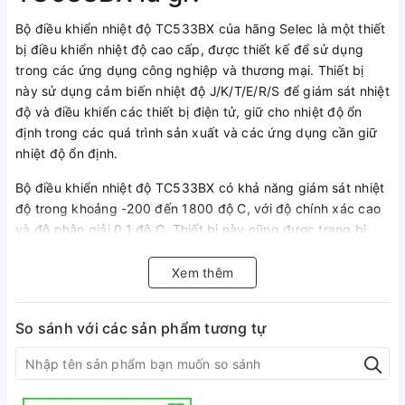
Bộ điều khiển nhiệt độ TC533BX của hãng Selec là một thiết
bị điều khiển nhiệt độ cao cấp, được thiết kế để sử dụng
trong các ứng dụng công nghiệp và thương mại. Thiết bị
này sử dụng cảm biến nhiệt độ J/K/T/E/R/S để giám sát nhiệt
độ và điều khiển các thiết bị điện tử, giữ cho nhiệt độ ổn
định trong các quá trình sản xuất và các ứng dụng cần giữ
nhiệt độ ổn định.
Bộ điều khiển nhiệt độ TC533BX có khả năng giám sát nhiệt
độ trong khoảng -200 đến 1800 độ C, với độ chính xác cao
và độ phân giải 0.1 độ C. Thiết bị này cũng được trang bị
màn hình LCD để hiển thị giá trị nhiệt độ hiện tại và các
thông số cấu hình khác.
Xem thêm
Bộ điều khiển nhiệt độ TC533BX của hãng Selec có nhiều
tính năng tiên tiến khác nhau, bao gồm:
So sánh với các sản phẩm tương tự
Hỗ trợ cảm biến nhiệt độ J/K/T/E/R/S với đầu vào từ 2
đến 4 dây
Có thể cấu hình để điều khiển các thiết bị điện tử như