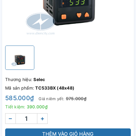
Thương hiệu:
Selec
Mã sản phẩm:
TC533BX (48x48)
585.000₫
975.000₫
Giá niêm yết:
Tiết kiệm:
390.000₫
–
+
THÊM VÀO GIỎ HÀNG