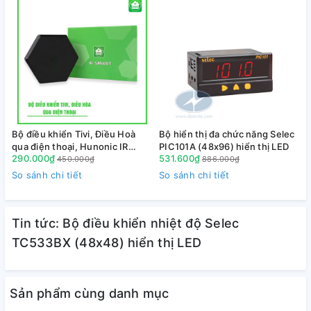
relay hoặc SSR
Có khả năng lập trình để thực hiện các chức năng như
kiểm soát nhiệt độ, đo nhiệt độ, bảo vệ quá tải và tự
động điều chỉnh
Có khả năng lưu trữ tới 8 chương trình điều khiển nhiệt
độ khác nhau.
Ngoài ra, bộ điều khiển nhiệt độ TC533BX cũng được trang
Bộ điều khiển Tivi, Điều Hoà
Bộ hiển thị đa chức năng Selec
B
bị các tính năng bảo vệ như bảo vệ quá tải, ngắn mạch và
qua điện thoại, Hunonic IR
PIC101A (48x96) hiển thị LED
ngược cực, giúp bảo vệ thiết bị khỏi các sự cố.
290.000₫
531.600₫
Smart
450.000₫
886.000₫
So sánh chi tiết
So sánh chi tiết
S
Tin tức: Bộ điều khiển nhiệt độ Selec
TC533BX (48x48) hiển thị LED
Sản phẩm cùng danh mục