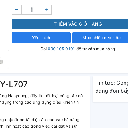
–
+
THÊM VÀO GIỎ HÀNG
Yêu thích
Mua nhiều deal sốc
Gọi
090 105 9191
để tư vấn mua hàng
HY-L707
Tin tức: Côn
dạng đòn bẩ
ãng Hanyoung, đây là một loại công tắc có
ử dụng trong các ứng dụng điều khiển tín
ng chịu được tải điện áp cao và khả năng
h linh hoạt cao trong việc cài đặt và sử