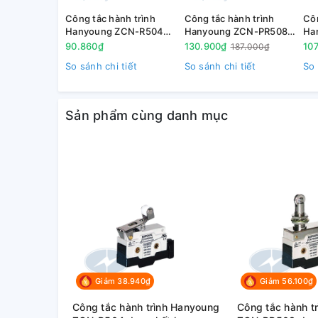
Công tắc hành trình
Công tắc hành trình
Côn
Hanyoung ZCN-R504
Hanyoung ZCN-PR508
Ha
dạng kết hợp con lăn,
dạng pittong
dạ
90.860₫
130.900₫
10
187.000₫
đòn bẩy
So sánh chi tiết
So sánh chi tiết
So 
Sản phẩm cùng danh mục
Giảm 38.940₫
Giảm 56.100₫
Công tắc hành trình Hanyoung
Công tắc hành t