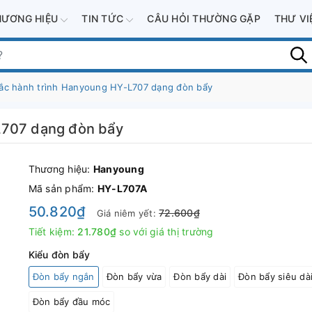
HƯƠNG HIỆU
TIN TỨC
CÂU HỎI THƯỜNG GẶP
THƯ V
ắc hành trình Hanyoung HY-L707 dạng đòn bẩy
L707 dạng đòn bẩy
Thương hiệu:
Hanyoung
Mã sản phẩm:
HY-L707A
50.820₫
72.600₫
Giá niêm yết:
Tiết kiệm:
21.780₫
so với giá thị trường
Kiểu đòn bẩy
Đòn bẩy ngắn
Đòn bẩy vừa
Đòn bẩy dài
Đòn bẩy siêu dà
Đòn bẩy đầu móc