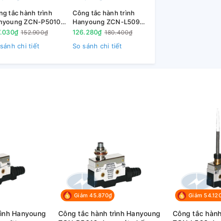
g tắc hành trình
Công tắc hành trình
nyoung ZCN-P5010
Hanyoung ZCN-L509
ng nút nhấn
dạng cần lò xo đầu nhựa
7.030₫
126.280₫
152.900₫
180.400₫
sánh chi tiết
So sánh chi tiết
Giảm 45.870₫
Giảm 54.12
rình Hanyoung
Công tắc hành trình Hanyoung
Công tắc hành