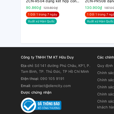
ZCN-R504 dạng kết hợp con
ZCN-PR508 dạng
lăn, đòn bẩy
90.860₫
130.900₫
129.800₫
187.0
1 Đổi 1 trong 7 ngày
1 Đổi 1 trong 7 nga
Xuất xứ Hàn Quốc
Xuất xứ Hàn Quốc
Công ty TNHH TM KT Hữu Duy
Các chín
Địa chỉ:
Số 141 đường Phú Châu, KP1, P.
Quy định 
Tam Bình, TP. Thủ Đức, TP Hồ Chí Minh
Chính sá
Điện thoại:
090 105 9191
Chính sá
Email:
contact@diencity.com
Chính sác
Được chứng nhận
Chính sá
Chính sác
khách hà