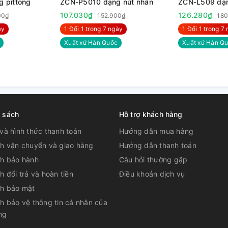
 pittong
ZCN-P5010 dạng nút nhấn
ZCN-L509 dạn
nhựa
107.030₫
126.280₫
00₫
152.900₫
180
̀y
1 Đổi 1 trong 7 ngày
1 Đổi 1 trong 7 
Xuất xứ Hàn Quốc
Xuất xứ Hàn Q
h sách
Hỗ trợ khách hàng
và hình thức thanh toán
Hướng dẫn mua hàng
ch vận chuyển và giao hàng
Hướng dẫn thanh toán
ch bảo hành
Câu hỏi thường gặp
h đổi trả và hoàn tiền
Điều khoản dịch vụ
ch bảo mật
h bảo vệ thông tin cá nhân của
ng