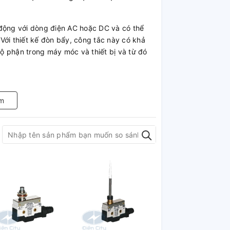
 động với dòng điện AC hoặc DC và có thể
Với thiết kế đòn bẩy, công tắc này có khả
bộ phận trong máy móc và thiết bị và từ đó
c hành trình HY-L707 của hãng Hanyoung là
nghiệp và tự động hóa.
m