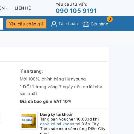
Yêu cầu tư vấn:
IỆN
LIÊN HỆ
090 105 9191
0
Tài khoản
Yêu cầu chào giá
Giỏ hàng
Tình trạng:
Mới 100%, chính hãng Hanyoung
1 ĐỔI 1 trong vòng 7 ngày nếu có lỗi nhà
sản xuất
Giá đã bao gồm VAT 10%
Đăng ký tài khoản
i
Tặng bạn Voucher 10.000đ khi
đăng ký tài khoản
tại Điện City.
Thỏa sức mua sắm cùng Điện City
nhé!