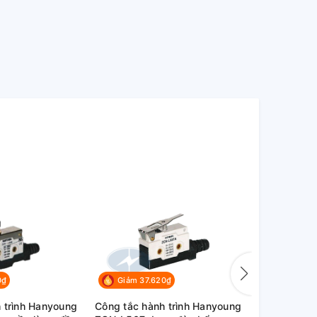
0₫
Giảm 37.620₫
Giảm 72
 trình Hanyoung
Công tắc hành trình Hanyoung
Công tắc hà