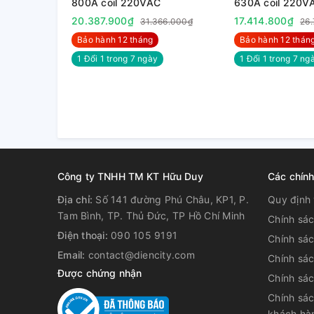
800A coil 220VAC
630A coil 220V
20.387.900₫
17.414.800₫
31.366.000₫
26
Bảo hành 12 tháng
Bảo hành 12 thán
1 Đổi 1 trong 7 ngày
1 Đổi 1 trong 7 nga
Công ty TNHH TM KT Hữu Duy
Các chín
1.3. Kích thước
Địa chỉ:
Số 141 đường Phú Châu, KP1, P.
Quy định 
Tam Bình, TP. Thủ Đức, TP Hồ Chí Minh
Chính sá
Điện thoại:
090 105 9191
Chính sá
Email:
contact@diencity.com
Chính sác
Được chứng nhận
Chính sá
Chính sác
khách hà