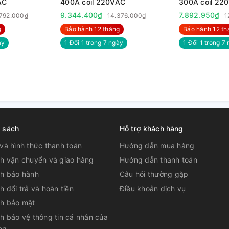
AC
400A coil 220VAC
300A coil 22
9.344.400₫
7.892.950₫
.792.000₫
14.376.000₫
1
g
Bảo hành 12 tháng
Bảo hành 12 th
̀y
1 Đổi 1 trong 7 ngày
1 Đổi 1 trong 7 
h sách
Hỗ trợ khách hàng
và hình thức thanh toán
Hướng dẫn mua hàng
ch vận chuyển và giao hàng
Hướng dẫn thanh toán
ch bảo hành
Câu hỏi thường gặp
h đổi trả và hoàn tiền
Điều khoản dịch vụ
ch bảo mật
h bảo vệ thông tin cá nhân của
ng