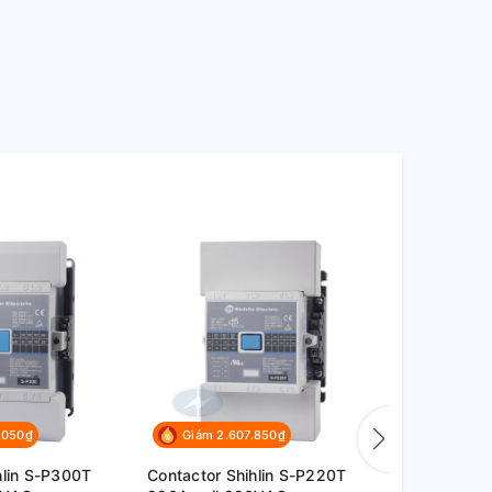
.050₫
Giảm 2.607.850₫
Giảm 1.8
hlin S-P300T
Contactor Shihlin S-P220T
Contactor S