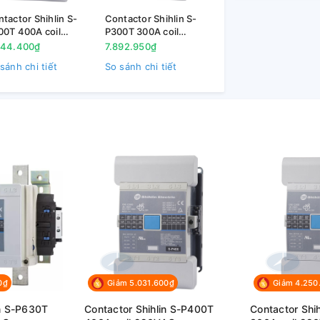
tactor Shihlin S-
Contactor Shihlin S-
00T 400A coil
P300T 300A coil
0VAC
220VAC
344.400₫
7.892.950₫
sánh chi tiết
So sánh chi tiết
0₫
Giảm 5.031.600₫
Giảm 4.250
in S-P630T
Contactor Shihlin S-P400T
Contactor Shi