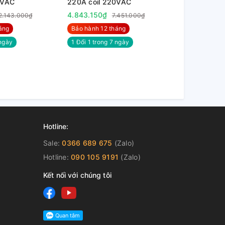
0VAC
220A coil 220VAC
160A coil 
4.843.150₫
3.522.350
2.143.000₫
7.451.000₫
áng
Bảo hành 12 tháng
Bảo hành 12
ngày
1 Đổi 1 trong 7 ngày
1 Đổi 1 trong
Hotline:
Sale:
0366 689 675
(Zalo)
Hotline:
090 105 9191
(Zalo)
Kết nối với chúng tôi