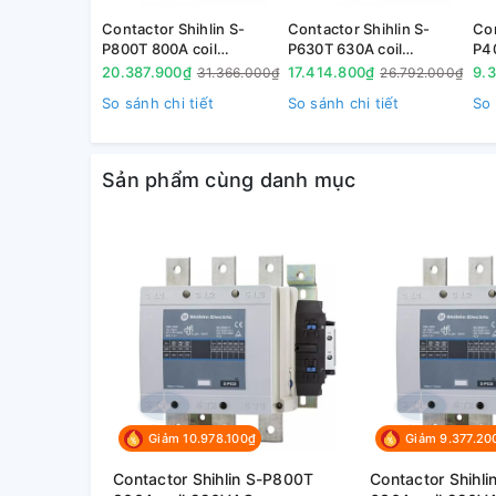
Contactor Shihlin S-
Contactor Shihlin S-
Con
P800T 800A coil
P630T 630A coil
P4
220VAC
220VAC
22
20.387.900₫
17.414.800₫
9.
31.366.000₫
26.792.000₫
So sánh chi tiết
So sánh chi tiết
So 
Sản phẩm cùng danh mục
1.2. Diễn giải mã hàng
Giảm 10.978.100₫
Giảm 9.377.20
Contactor Shihlin S-P800T
Contactor Shihl