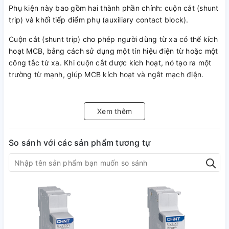
Phụ kiện này bao gồm hai thành phần chính: cuộn cắt (shunt
trip) và khối tiếp điểm phụ (auxiliary contact block).
Cuộn cắt (shunt trip) cho phép người dùng từ xa có thể kích
hoạt MCB, bằng cách sử dụng một tín hiệu điện từ hoặc một
công tắc từ xa. Khi cuộn cắt được kích hoạt, nó tạo ra một
trường từ mạnh, giúp MCB kích hoạt và ngắt mạch điện.
Khối tiếp điểm phụ (auxiliary contact block) cung cấp một
tiếp điểm NO (Normally Open) và một tiếp điểm NC
Xem thêm
(Normally Closed) để người dùng có thể giám sát tình trạng
của MCB. Tiếp điểm NO sẽ mở khi MCB được kích hoạt,
trong khi tiếp điểm NC sẽ đóng khi MCB được kích hoạt.
So sánh với các sản phẩm tương tự
Sự kết hợp của cuộn cắt và khối tiếp điểm phụ trong phụ
kiện BC9FKA0 giúp cung cấp thêm tính năng bảo vệ và điều
khiển cho hệ thống điện, giúp người dùng có thể dễ dàng
kiểm soát các thiết bị điện từ xa và đảm bảo an toàn cho hệ
thống điện.