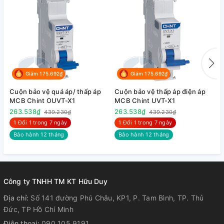
Giảm 175.692₫
Giảm 175.692₫
Cuộn bảo vệ quá áp/ thấp áp
Cuộn bảo vệ thấp áp điện áp
C
MCB Chint OUVT-X1
MCB Chint UVT-X1
M
263.538₫
263.538₫
2
439.230₫
439.230₫
1 Đổi 1 trong 7 ngày
1 Đổi 1 trong 7 ngày
Bảo hành 12 tháng
Bảo hành 12 tháng
Công ty TNHH TM KT Hữu Duy
Địa chỉ:
Số 141 đường Phú Châu, KP1, P. Tam Bình, TP. Thủ
Đức, TP Hồ Chí Minh
Điện thoại:
090 105 9191