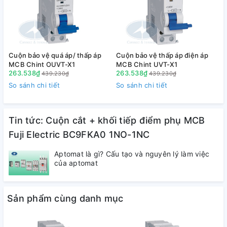
2. Tài liệu tham khảo :
+ Tải bảng giá
+ Tải Catalog
Cuộn bảo vệ quá áp/ thấp áp
Cuộn bảo vệ thấp áp điện áp
C
MCB Chint OUVT-X1
MCB Chint UVT-X1
263.538₫
263.538₫
439.230₫
439.230₫
So sánh chi tiết
So sánh chi tiết
S
Tin tức: Cuộn cắt + khối tiếp điểm phụ MCB
Fuji Electric BC9FKA0 1NO-1NC
Aptomat là gì? Cấu tạo và nguyên lý làm việc
của aptomat
Sản phẩm cùng danh mục