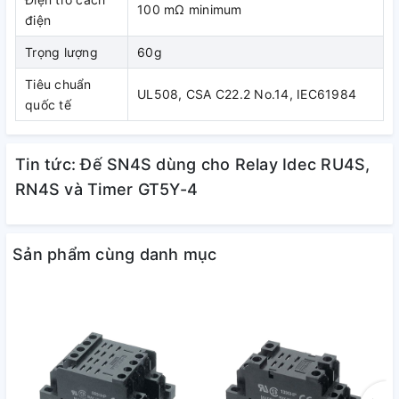
100 mΩ minimum
điện
Trọng lượng
60g
Tiêu chuẩn
UL508, CSA C22.2 No.14, IEC61984
quốc tế
Tin tức: Đế SN4S dùng cho Relay Idec RU4S,
RN4S và Timer GT5Y-4
Sản phẩm cùng danh mục