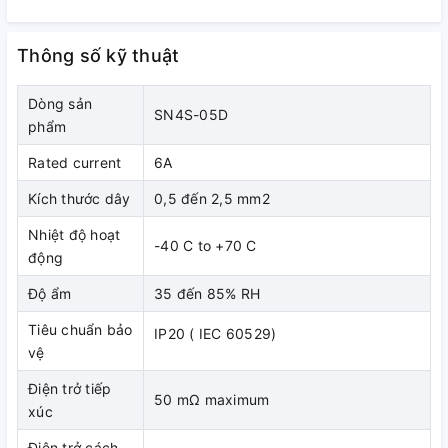
Thông số kỹ thuật
Dòng sản
SN4S-05D
phẩm
Rated current
6A
3. Tài liệu tham khảo :
Kích thước dây
0,5 đến 2,5 mm2
+
Tải bảng giá
+
Tải Catalog Idec RN series
Nhiệt độ hoạt
-40 C to +70 C
động
Độ ẩm
35 đến 85% RH
Tiêu chuẩn bảo
IP20 ( IEC 60529)
vệ
Điện trở tiếp
50 mΩ maximum
xúc
Điện trở cách