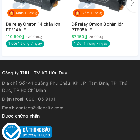
Giảm 19.500₫
Giảm 11.850₫
Đế relay Omron 14 chân lớn
Đế relay Omron 8 chân lớn
Đ
PTF14A-E
PTF08A-E
n
110.500₫
67.150₫
4
130.000₫
79.000₫
1 Đổi 1 trong 7 ngày
1 Đổi 1 trong 7 ngày
Công ty TNHH TM KT Hữu Duy
Địa chỉ:
Số 141 đường Phú Châu, KP1, P. Tam Bình, TP. Thủ
Đức, TP Hồ Chí Minh
Điện thoại:
090 105 9191
Email:
contact@diencity.com
Được chứng nhận