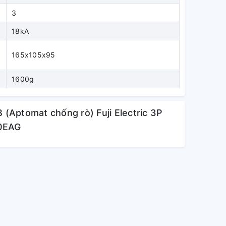
3
18kA
165x105x95
1600g
B (Aptomat chống rò) Fuji Electric 3P
0EAG