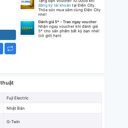
Tặng bạn Voucher 10.000đ khi
đăng ký tài khoản
tại Điện City.
Thỏa sức mua sắm cùng Điện City
nhé!
Đánh giá 5* - Trao ngay voucher
Nhận ngay voucher khi đánh giá
5* cho sản phẩm bất kỳ bạn nhé!
(có giới hạn)
 thuật
Fuji Electric
Nhật Bản
G-Twin