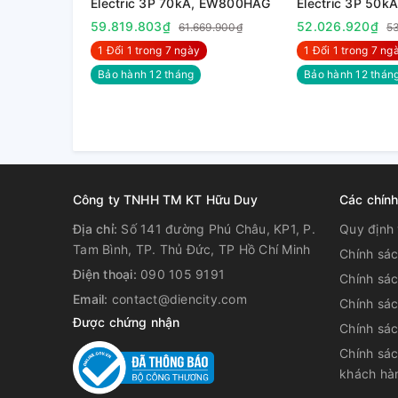
Electric 3P 70kA, EW800HAG
Electric 3P 50
+ Đổi mới công nghệ: Giảm khả năng phóng hồ quan
59.819.803₫
52.026.920₫
61.669.900₫
5
30%, an toàn hơn khi sử dụng.
1 Đổi 1 trong 7 ngày
1 Đổi 1 trong 7 nga
Bảo hành 12 tháng
Bảo hành 12 thán
Công ty TNHH TM KT Hữu Duy
Các chín
Địa chỉ:
Số 141 đường Phú Châu, KP1, P.
Quy định 
Tam Bình, TP. Thủ Đức, TP Hồ Chí Minh
Chính sá
Điện thoại:
090 105 9191
Chính sá
Email:
contact@diencity.com
Chính sác
Được chứng nhận
Chính sá
- Thân thiện với môi trường.
Chính sác
khách hà
+ Với kỹ thuật xanh tiên tiến cùng với sự hỗ trợ tiết