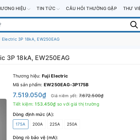
HƯƠNG HIỆU
TIN TỨC
CÂU HỎI THƯỜNG GẶP
THƯ V
i Electric 3P 18kA, EW250EAG
tric 3P 18kA, EW250EAG
Thương hiệu:
Fuji Electric
Mã sản phẩm:
EW250EAG-3P175B
7.519.050₫
7.672.500₫
Giá niêm yết:
Tiết kiệm:
153.450₫
so với giá thị trường
Dòng định mức (A):
175A
200A
225A
250A
Dòng rò bảo vệ (mA):