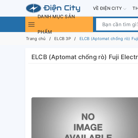
VỀ ĐIỆN CITY
T
DANH MỤC SẢN
PHẨM
Trang chủ
ELCB 3P
ELCB (Aptomat chống rò) Fuj
ELCB (Aptomat chống rò) Fuji Elec