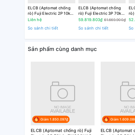
ELCB (Aptomat chống
ELCB (Aptomat chống
EL
rò) Fuji Electric 2P 10kA,
rò) Fuji Electric 3P 70kA,
rò)
EW100EAG
EW800HAG
EW
Liên hệ
59.819.803₫
52
61.669.900₫
So sánh chi tiết
So sánh chi tiết
So 
- Nhỏ gọn và hiệu suất cao
Sản phẩm cùng danh mục
+ Kích thước nhỏ hơn đến 53% so với các dòng sản
Giảm 1.850.097₫
Giảm 1.609.08
ELCB (Aptomat chống rò) Fuji
ELCB (Aptomat c