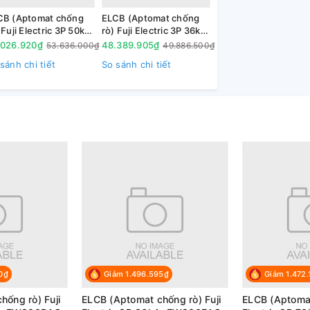
CB (Aptomat chống
ELCB (Aptomat chống
 Fuji Electric 3P 50kA,
rò) Fuji Electric 3P 36kA,
800RAG
EW800EAG
.026.920₫
48.389.905₫
53.636.000₫
49.886.500₫
sánh chi tiết
So sánh chi tiết
 phẩm tiền nhiệm
0₫
Giảm 1.496.595₫
Giảm 1.472.
hống rò) Fuji
ELCB (Aptomat chống rò) Fuji
ELCB (Aptomat