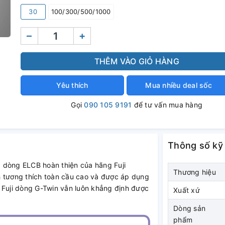
30
100/300/500/1000
–
+
THÊM VÀO GIỎ HÀNG
Yêu thích
Mua nhiều deal sốc
Gọi
090 105 9191
để tư vấn mua hàng
Thông số kỹ
à dòng ELCB hoàn thiện của hãng Fuji
Thương hiệu
ính tương thích toàn cầu cao và được áp dụng
 Fuji dòng G-Twin vẫn luôn khẳng định được
Xuất xứ
Dòng sản
phẩm