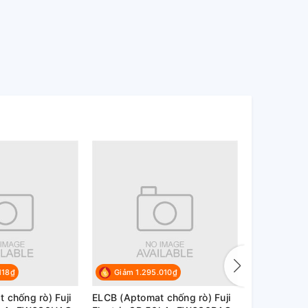
118₫
Giảm 1.295.010₫
Giảm 1.1
 chống rò) Fuji
ELCB (Aptomat chống rò) Fuji
ELCB (Aptom