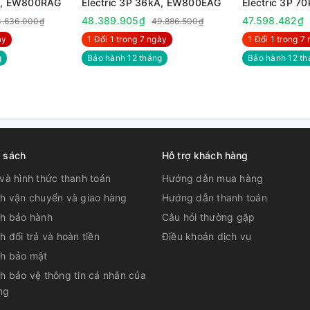
kA, EW800RAG
Electric 3P 36kA, EW800EAG
Electric 3P 
g điện khi thực hiện đóng ngắt mach đến
48.389.905₫
47.598.482₫
3.636.000₫
49.886.500₫
̀y
1 Đổi 1 trong 7 ngày
1 Đổi 1 trong 7 
g
Bảo hành 12 tháng
Bảo hành 12 th
h sách
Hỗ trợ khách hàng
và hình thức thanh toán
Hướng dẫn mua hàng
ch vận chuyển và giao hàng
Hướng dẫn thanh toán
ch bảo hành
Câu hỏi thường gặp
h đổi trả và hoàn tiền
Điều khoản dịch vụ
ch bảo mật
h bảo vệ thông tin cá nhân của
ng
 kiệm năng lượng ít tác động vào môi trường