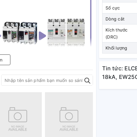
Số cực
Dòng cắt
Kích thước
(DRC)
Khối lượng
m
Tin tức: ELC
18kA, EW25
ẩn trên toàn thế giới