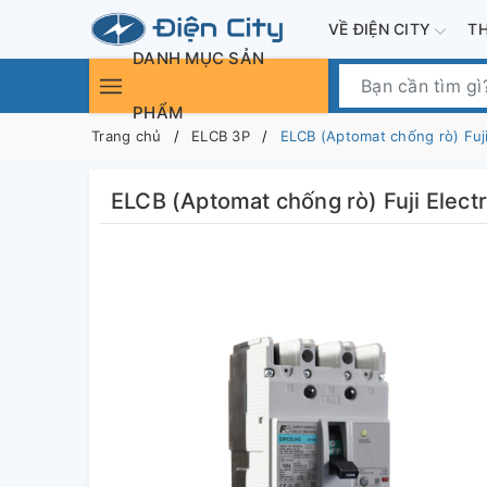
VỀ ĐIỆN CITY
T
DANH MỤC SẢN
PHẨM
Trang chủ
ELCB 3P
ELCB (Aptomat chống rò) Fuj
ELCB (Aptomat chống rò) Fuji Elec