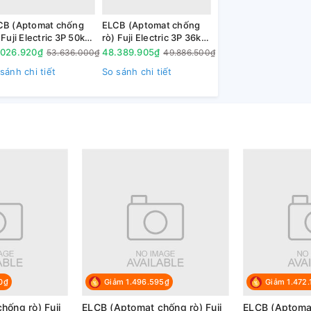
CB (Aptomat chống
ELCB (Aptomat chống
 Fuji Electric 3P 50kA,
rò) Fuji Electric 3P 36kA,
800RAG
EW800EAG
.026.920₫
48.389.905₫
53.636.000₫
49.886.500₫
sánh chi tiết
So sánh chi tiết
 phẩm tiền nhiệm
0₫
Giảm 1.496.595₫
Giảm 1.472.
hống rò) Fuji
ELCB (Aptomat chống rò) Fuji
ELCB (Aptomat