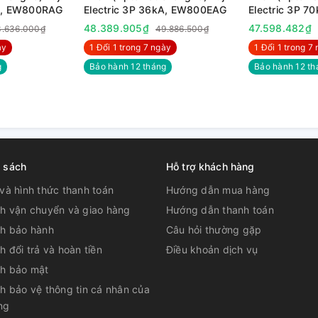
kA, EW800RAG
Electric 3P 36kA, EW800EAG
Electric 3P 
g điện khi thực hiện đóng ngắt mach đến
48.389.905₫
47.598.482₫
3.636.000₫
49.886.500₫
̀y
1 Đổi 1 trong 7 ngày
1 Đổi 1 trong 7 
g
Bảo hành 12 tháng
Bảo hành 12 th
h sách
Hỗ trợ khách hàng
và hình thức thanh toán
Hướng dẫn mua hàng
ch vận chuyển và giao hàng
Hướng dẫn thanh toán
ch bảo hành
Câu hỏi thường gặp
h đổi trả và hoàn tiền
Điều khoản dịch vụ
ch bảo mật
h bảo vệ thông tin cá nhân của
ng
 kiệm năng lượng ít tác động vào môi trường