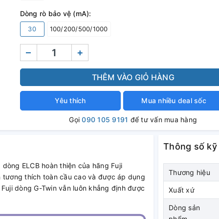
Dòng rò bảo vệ (mA):
30
100/200/500/1000
–
+
THÊM VÀO GIỎ HÀNG
Yêu thích
Mua nhiều deal sốc
Gọi
090 105 9191
để tư vấn mua hàng
Thông số kỹ
à dòng ELCB hoàn thiện của hãng Fuji
Thương hiệu
ính tương thích toàn cầu cao và được áp dụng
 Fuji dòng G-Twin vẫn luôn khẳng định được
Xuất xứ
Dòng sản
phẩm