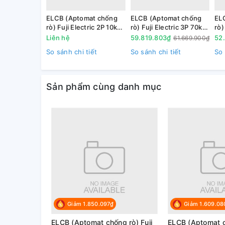
ELCB (Aptomat chống
ELCB (Aptomat chống
EL
rò) Fuji Electric 2P 10kA,
rò) Fuji Electric 3P 70kA,
rò)
EW100EAG
EW800HAG
EW
Liên hệ
59.819.803₫
52
61.669.900₫
So sánh chi tiết
So sánh chi tiết
So 
- Nhỏ gọn và hiệu suất cao
Sản phẩm cùng danh mục
+ Kích thước nhỏ hơn đến 53% so với các dòng sản
Giảm 1.850.097₫
Giảm 1.609.08
ELCB (Aptomat chống rò) Fuji
ELCB (Aptomat c