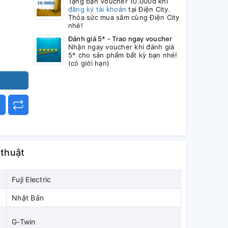
Tặng bạn Voucher 10.000đ khi
đăng ký tài khoản
tại Điện City.
Thỏa sức mua sắm cùng Điện City
nhé!
Đánh giá 5* - Trao ngay voucher
Nhận ngay voucher khi đánh giá
5* cho sản phẩm bất kỳ bạn nhé!
(có giới hạn)
 thuật
Fuji Electric
Nhật Bản
G-Twin