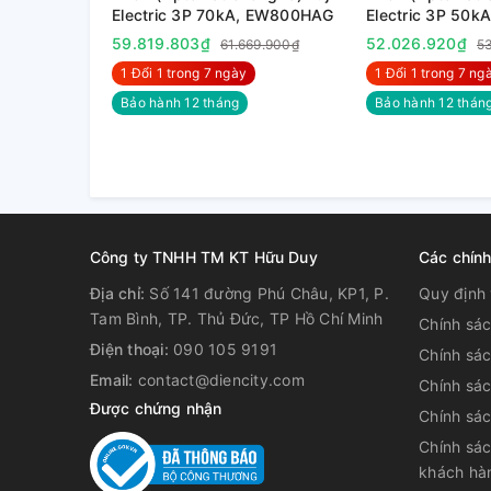
Electric 3P 70kA, EW800HAG
Electric 3P 50
+ Đổi mới công nghệ: Giảm khả năng phóng hồ quan
59.819.803₫
52.026.920₫
61.669.900₫
5
30%, an toàn hơn khi sử dụng.
1 Đổi 1 trong 7 ngày
1 Đổi 1 trong 7 nga
Bảo hành 12 tháng
Bảo hành 12 thán
Công ty TNHH TM KT Hữu Duy
Các chín
Địa chỉ:
Số 141 đường Phú Châu, KP1, P.
Quy định 
Tam Bình, TP. Thủ Đức, TP Hồ Chí Minh
Chính sá
Điện thoại:
090 105 9191
Chính sá
Email:
contact@diencity.com
Chính sác
Được chứng nhận
Chính sá
- Thân thiện với môi trường.
Chính sác
khách hà
+ Với kỹ thuật xanh tiên tiến cùng với sự hỗ trợ tiết