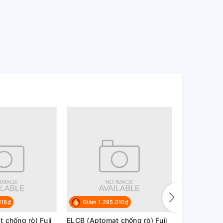
118₫
Giảm 1.295.010₫
Giảm 1.1
 chống rò) Fuji
ELCB (Aptomat chống rò) Fuji
ELCB (Aptom