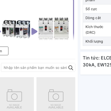
Số cực
Dòng cắt
Kích thước
(DRC)
Khối lượng
m
Tin tức: ELC
30kA, EW12
ẩn trên toàn thế giới