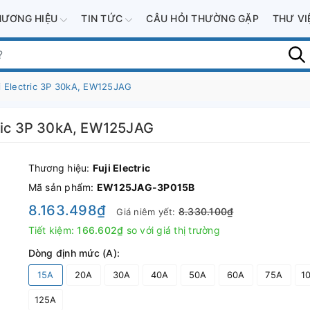
HƯƠNG HIỆU
TIN TỨC
CÂU HỎI THƯỜNG GẶP
THƯ V
i Electric 3P 30kA, EW125JAG
tric 3P 30kA, EW125JAG
Thương hiệu:
Fuji Electric
Mã sản phẩm:
EW125JAG-3P015B
8.163.498₫
8.330.100₫
Giá niêm yết:
Tiết kiệm:
166.602₫
so với giá thị trường
Dòng định mức (A):
15A
20A
30A
40A
50A
60A
75A
1
125A