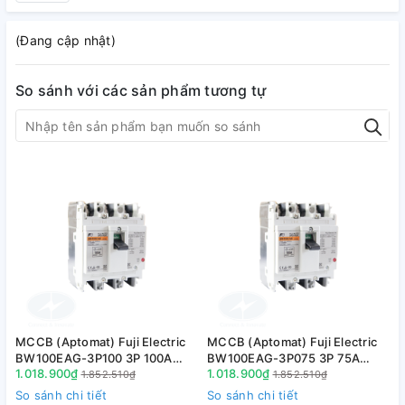
(Đang cập nhật)
So sánh với các sản phẩm tương tự
MCCB (Aptomat) Fuji Electric
MCCB (Aptomat) Fuji Electric
M
BW100EAG-3P100 3P 100A
BW100EAG-3P075 3P 75A
1.018.900₫
1.018.900₫
1
10kA
10kA
1.852.510₫
1.852.510₫
So sánh chi tiết
So sánh chi tiết
S