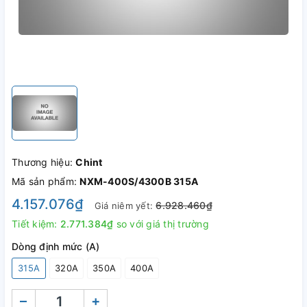
Thương hiệu:
Chint
Mã sản phẩm:
NXM-400S/4300B 315A
4.157.076₫
6.928.460₫
Giá niêm yết:
Tiết kiệm:
2.771.384₫
so với giá thị trường
Dòng định mức (A)
315A
320A
350A
400A
–
+