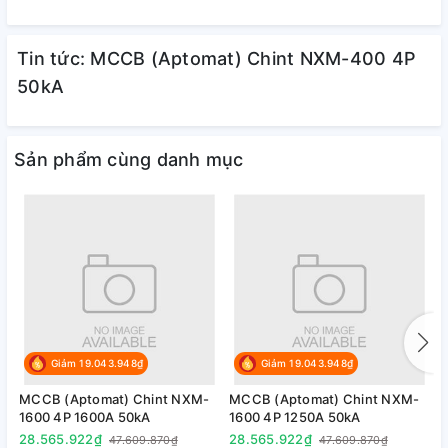
Tin tức: MCCB (Aptomat) Chint NXM-400 4P
50kA
Sản phẩm cùng danh mục
Giảm 19.043.948₫
Giảm 19.043.948₫
MCCB (Aptomat) Chint NXM-
MCCB (Aptomat) Chint NXM-
M
1600 4P 1600A 50kA
1600 4P 1250A 50kA
6
28.565.922₫
28.565.922₫
6
47.609.870₫
47.609.870₫