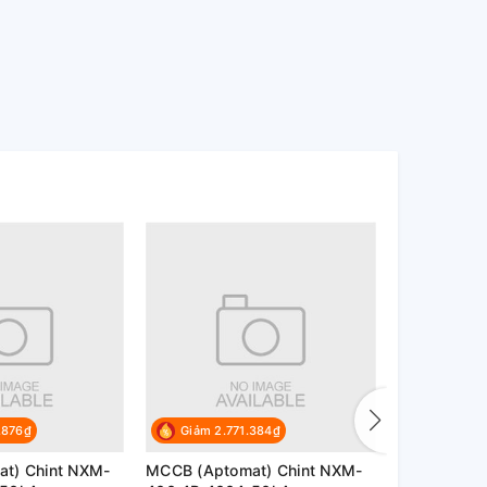
.876₫
Giảm 2.771.384₫
Giảm 2.7
t) Chint NXM-
MCCB (Aptomat) Chint NXM-
MCCB (Apto