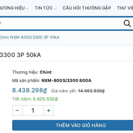
HƯƠNG HIỆU
TIN TỨC
CÂU HỎI THƯỜNG GẶP
THƯ V
Chint NXM-800S/3300 3P 50kA
/3300 3P 50kA
Thương hiệu:
Chint
Mã sản phẩm:
NXM-800S/3300 800A
8.438.298₫
14.063.830₫
Giá niêm yết:
Tiết kiệm:
5.625.532₫
–
+
THÊM VÀO GIỎ HÀNG