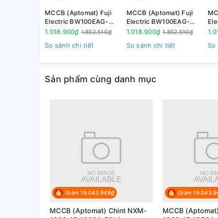
MCCB (Aptomat) Fuji
MCCB (Aptomat) Fuji
MC
Electric BW100EAG-
Electric BW100EAG-
El
3P100 3P 100A 10kA
3P075 3P 75A 10kA
3P
1.018.900₫
1.018.900₫
1.0
1.852.510₫
1.852.510₫
So sánh chi tiết
So sánh chi tiết
So 
Sản phẩm cùng danh mục
Giảm 19.043.948₫
Giảm 19.043.
MCCB (Aptomat) Chint NXM-
MCCB (Aptomat)