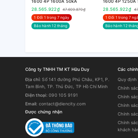
1600 4P 1600A 50kA
1600 4P 1250A
28.565.922₫
28.565.922₫
47.609.870₫
4
1 Đổi 1 trong 7 ngày
1 Đổi 1 trong 7 nga
Bảo hành 12 tháng
Bảo hành 12 thán
Công ty TNHH TM KT Hữu Duy
Các chín
Địa chỉ:
Số 141 đường Phú Châu, KP1, P.
Quy định 
Tam Bình, TP. Thủ Đức, TP Hồ Chí Minh
Chính sá
Điện thoại:
090 105 9191
Chính sá
Email:
contact@diencity.com
Chính sác
Được chứng nhận
Chính sá
Chính sác
khách hà