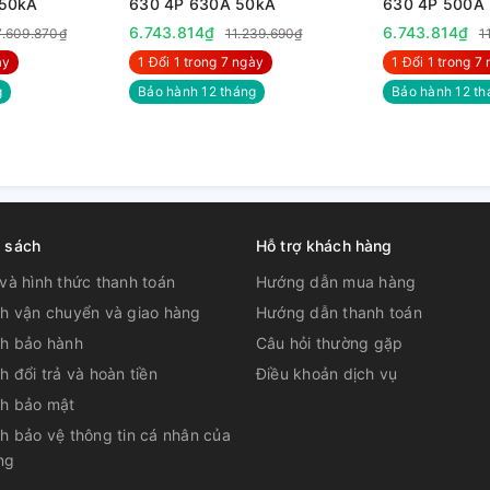
 50kA
630 4P 630A 50kA
630 4P 500A
6.743.814₫
6.743.814₫
7.609.870₫
11.239.690₫
1
̀y
1 Đổi 1 trong 7 ngày
1 Đổi 1 trong 7 
g
Bảo hành 12 tháng
Bảo hành 12 th
h sách
Hỗ trợ khách hàng
và hình thức thanh toán
Hướng dẫn mua hàng
ch vận chuyển và giao hàng
Hướng dẫn thanh toán
ch bảo hành
Câu hỏi thường gặp
h đổi trả và hoàn tiền
Điều khoản dịch vụ
ch bảo mật
h bảo vệ thông tin cá nhân của
ng