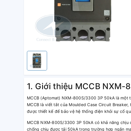
1. Giới thiệu MCCB NXM-
MCCB (Aptomat) NXM-800S/3300 3P 50kA là một thi
MCCB là viết tắt của Moulded Case Circuit Breaker, 
được thiết kế để bảo vệ hệ thống điện khỏi sự cố quá
MCCB NXM-800S/3300 3P 50kA có khả năng chịu đư
chống chịu được tải 50kA trong trường hợp ngắn m