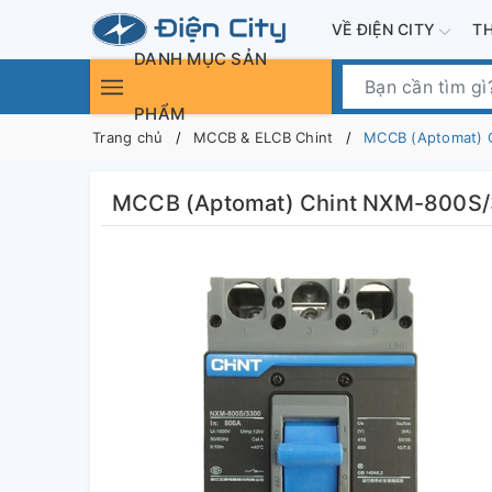
VỀ ĐIỆN CITY
T
DANH MỤC SẢN
PHẨM
Trang chủ
MCCB & ELCB Chint
MCCB (Aptomat) 
MCCB (Aptomat) Chint NXM-800S