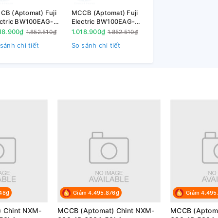
CB (Aptomat) Fuji
MCCB (Aptomat) Fuji
ectric BW100EAG-
Electric BW100EAG-
063 3P 63A 10kA
3P060 3P 60A 10kA
18.900₫
1.018.900₫
1.852.510₫
1.852.510₫
sánh chi tiết
So sánh chi tiết
948₫
Giảm 4.495.876₫
Giảm 4.495
 Chint NXM-
MCCB (Aptomat) Chint NXM-
MCCB (Aptoma