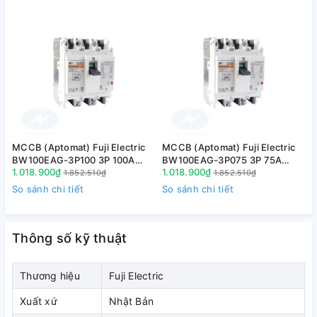
- Nhỏ gọn và hiệu suất cao
MCCB (Aptomat) Fuji Electric
MCCB (Aptomat) Fuji Electric
M
BW100EAG-3P100 3P 100A
BW100EAG-3P075 3P 75A
+ Kích thước nhỏ hơn đến 53% so với các dòng sản phẩm
1.018.900₫
1.018.900₫
1
10kA
10kA
1.852.510₫
1.852.510₫
tiền nhiệm
So sánh chi tiết
So sánh chi tiết
S
Thông số kỹ thuật
Thương hiệu
Fuji Electric
Xuất xứ
Nhật Bản
+ Đổi mới công nghệ: Giảm khả năng phóng hồ quang điện