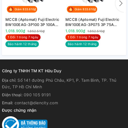
cho người dùng và môi trường.
Giảm 833.610₫
Giảm 833.610₫
2. Tổng quan sản phẩm và phụ kiện MCCB
MCCB (Aptomat) Fuji Electric
MCCB (Aptomat) Fuji Electric
M
BW100EAG-3P100 3P 100A
BW100EAG-3P075 3P 75A
B
10kA
10kA
1
1.018.900₫
1.018.900₫
1
1.852.510₫
1.852.510₫
1 Đổi 1 trong 7 ngày
1 Đổi 1 trong 7 ngày
Bảo hành 12 tháng
Bảo hành 12 tháng
Công ty TNHH TM KT Hữu Duy
Địa chỉ:
Số 141 đường Phú Châu, KP1, P. Tam Bình, TP. Thủ
Đức, TP Hồ Chí Minh
3. Diễn giải mã hàng
Điện thoại:
090 105 9191
Email:
contact@diencity.com
Được chứng nhận