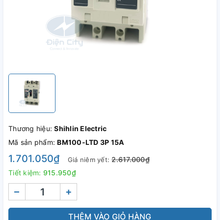
Thương hiệu:
Shihlin Electric
Mã sản phẩm:
BM100-LTD 3P 15A
1.701.050₫
2.617.000₫
Giá niêm yết:
Tiết kiệm:
915.950₫
–
+
THÊM VÀO GIỎ HÀNG