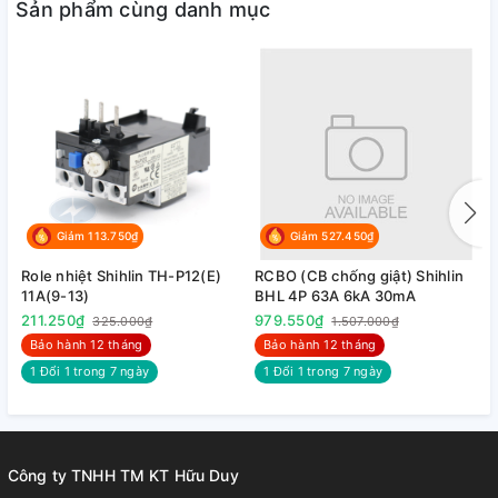
Sản phẩm cùng danh mục
Giảm 113.750₫
Giảm 527.450₫
Role nhiệt Shihlin TH-P12(E)
RCBO (CB chống giật) Shihlin
R
11A(9-13)
BHL 4P 63A 6kA 30mA
B
211.250₫
979.550₫
9
325.000₫
1.507.000₫
Bảo hành 12 tháng
Bảo hành 12 tháng
1 Đổi 1 trong 7 ngày
1 Đổi 1 trong 7 ngày
Công ty TNHH TM KT Hữu Duy