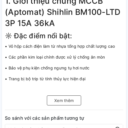
1. Giới thiệu chung MCCB
(Aptomat) Shihlin BM100-LTD
3P 15A 36kA
☼ Đặc điểm nổi bật:
• Vỏ hộp cách điện làm từ nhựa tổng hợp chất lượng cao
• Các phần kim loại chính được xử lý chống ăn mòn
• Bảo vệ phụ kiện chống ngưng tụ hơi nước
• Trang bị bộ trip từ tính thủy lực hiện đại
• Khả năng giao tiếp mô đun hóa linh hoạt
• Bảo vệ hiệu quả chống quá tải và ngắn mạch trong hệ
Xem thêm
thống điện
So sánh với các sản phẩm tương tự
• Lắp đặt dễ dàng, kết nối nhanh chóng qua kẹp thiết bị đầu
cuối