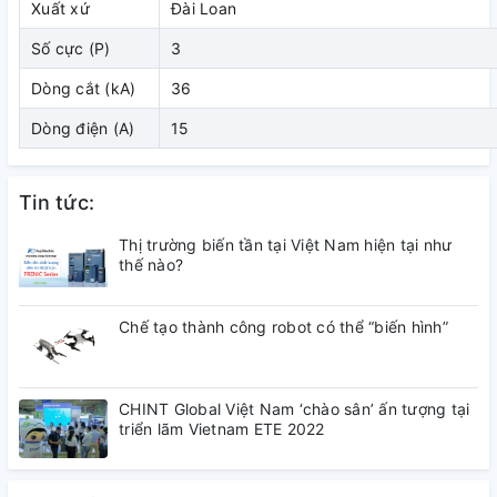
Xuất xứ
Đài Loan
( đang cập nhật)
Số cực (P)
3
3. Kích thước
Dòng cắt (kA)
36
Dòng điện (A)
15
( đang cập nhật)
4. Tài liệu tham khảo
Tin tức:
( đang cập nhật)
Thị trường biến tần tại Việt Nam hiện tại như
thế nào?
Chế tạo thành công robot có thể “biến hình”
CHINT Global Việt Nam ‘chào sân’ ấn tượng tại
triển lãm Vietnam ETE 2022