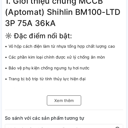
1. Giới thiệu chung MCCB
(Aptomat) Shihlin BM100-LTD
3P 75A 36kA
☼ Đặc điểm nổi bật:
• Vỏ hộp cách điện làm từ nhựa tổng hợp chất lượng cao
• Các phần kim loại chính được xử lý chống ăn mòn
• Bảo vệ phụ kiện chống ngưng tụ hơi nước
• Trang bị bộ trip từ tính thủy lực hiện đại
• Khả năng giao tiếp mô đun hóa linh hoạt
• Bảo vệ hiệu quả chống quá tải và ngắn mạch trong hệ
Xem thêm
thống điện
So sánh với các sản phẩm tương tự
• Lắp đặt dễ dàng, kết nối nhanh chóng qua kẹp thiết bị đầu
cuối