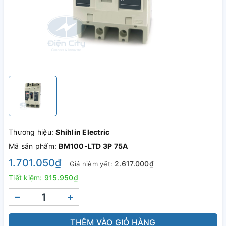
Thương hiệu:
Shihlin Electric
Mã sản phẩm:
BM100-LTD 3P 75A
1.701.050₫
2.617.000₫
Giá niêm yết:
Tiết kiệm:
915.950₫
–
+
THÊM VÀO GIỎ HÀNG