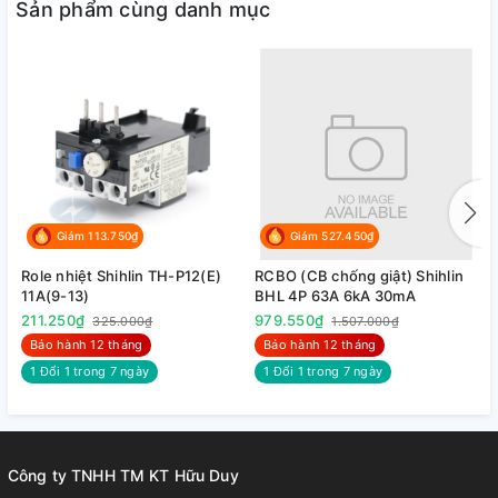
Sản phẩm cùng danh mục
Giảm 113.750₫
Giảm 527.450₫
Role nhiệt Shihlin TH-P12(E)
RCBO (CB chống giật) Shihlin
R
11A(9-13)
BHL 4P 63A 6kA 30mA
B
211.250₫
979.550₫
9
325.000₫
1.507.000₫
Bảo hành 12 tháng
Bảo hành 12 tháng
1 Đổi 1 trong 7 ngày
1 Đổi 1 trong 7 ngày
Công ty TNHH TM KT Hữu Duy