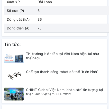
Xuất xứ
Đài Loan
( đang cập nhật)
Số cực (P)
3
3. Kích thước
Dòng cắt (kA)
36
Dòng điện (A)
75
( đang cập nhật)
4. Tài liệu tham khảo
Tin tức:
( đang cập nhật)
Thị trường biến tần tại Việt Nam hiện tại như
thế nào?
Chế tạo thành công robot có thể “biến hình”
CHINT Global Việt Nam ‘chào sân’ ấn tượng tại
triển lãm Vietnam ETE 2022