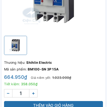
Thương hiệu:
Shihlin Electric
Mã sản phẩm:
BM100-SN 3P 15A
664.950₫
1.023.000₫
Giá niêm yết:
Tiết kiệm:
358.050₫
–
+
THÊM VÀO GIỎ HÀNG