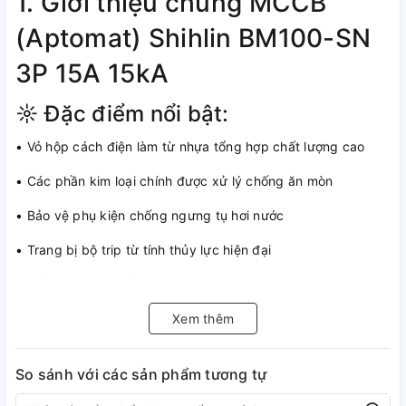
1. Giới thiệu chung MCCB
(Aptomat) Shihlin BM100-SN
3P 15A 15kA
☼ Đặc điểm nổi bật:
• Vỏ hộp cách điện làm từ nhựa tổng hợp chất lượng cao
• Các phần kim loại chính được xử lý chống ăn mòn
• Bảo vệ phụ kiện chống ngưng tụ hơi nước
• Trang bị bộ trip từ tính thủy lực hiện đại
• Khả năng giao tiếp mô đun hóa linh hoạt
• Bảo vệ hiệu quả chống quá tải và ngắn mạch trong hệ
Xem thêm
thống điện
So sánh với các sản phẩm tương tự
• Lắp đặt dễ dàng, kết nối nhanh chóng qua kẹp thiết bị đầu
cuối