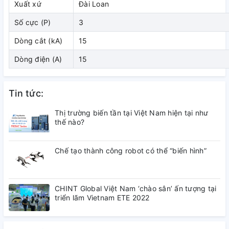
Xuất xứ
Đài Loan
( đang cập nhật)
Số cực (P)
3
3. Kích thước
Dòng cắt (kA)
15
Dòng điện (A)
15
( đang cập nhật)
4. Tài liệu tham khảo
Tin tức:
( đang cập nhật)
Thị trường biến tần tại Việt Nam hiện tại như
thế nào?
Chế tạo thành công robot có thể “biến hình”
CHINT Global Việt Nam ‘chào sân’ ấn tượng tại
triển lãm Vietnam ETE 2022