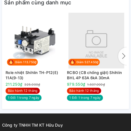
Sản phẩm cùng danh mục
Giảm 113.750₫
Giảm 527.450₫
Role nhiệt Shihlin TH-P12(E)
RCBO (CB chống giật) Shihlin
R
11A(9-13)
BHL 4P 63A 6kA 30mA
B
211.250₫
979.550₫
9
325.000₫
1.507.000₫
Bảo hành 12 tháng
Bảo hành 12 tháng
1 Đổi 1 trong 7 ngày
1 Đổi 1 trong 7 ngày
Công ty TNHH TM KT Hữu Duy