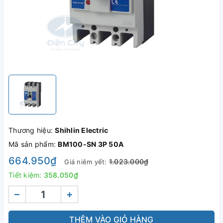
Thương hiệu:
Shihlin Electric
Mã sản phẩm:
BM100-SN 3P 50A
664.950₫
1.023.000₫
Giá niêm yết:
Tiết kiệm:
358.050₫
–
+
THÊM VÀO GIỎ HÀNG