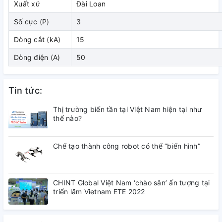
Xuất xứ
Đài Loan
( đang cập nhật)
Số cực (P)
3
3. Kích thước
Dòng cắt (kA)
15
Dòng điện (A)
50
( đang cập nhật)
4. Tài liệu tham khảo
Tin tức:
( đang cập nhật)
Thị trường biến tần tại Việt Nam hiện tại như
thế nào?
Chế tạo thành công robot có thể “biến hình”
CHINT Global Việt Nam ‘chào sân’ ấn tượng tại
triển lãm Vietnam ETE 2022