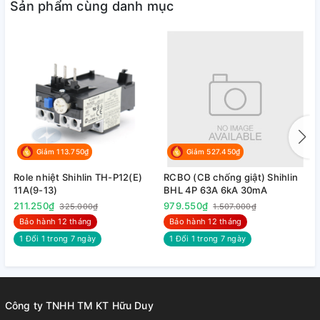
Sản phẩm cùng danh mục
Giảm 113.750₫
Giảm 527.450₫
Role nhiệt Shihlin TH-P12(E)
RCBO (CB chống giật) Shihlin
R
11A(9-13)
BHL 4P 63A 6kA 30mA
B
211.250₫
979.550₫
9
325.000₫
1.507.000₫
Bảo hành 12 tháng
Bảo hành 12 tháng
1 Đổi 1 trong 7 ngày
1 Đổi 1 trong 7 ngày
Công ty TNHH TM KT Hữu Duy