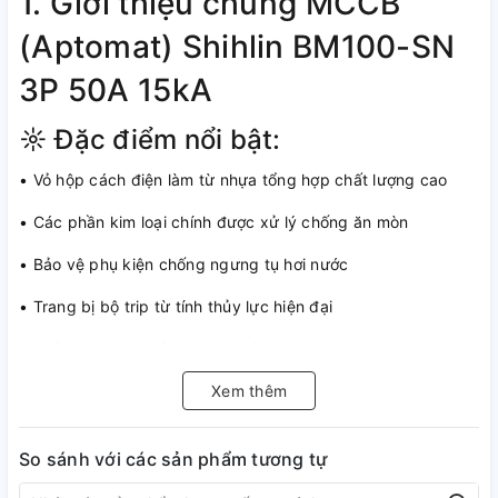
1. Giới thiệu chung MCCB
(Aptomat) Shihlin BM100-SN
3P 50A 15kA
☼ Đặc điểm nổi bật:
• Vỏ hộp cách điện làm từ nhựa tổng hợp chất lượng cao
• Các phần kim loại chính được xử lý chống ăn mòn
• Bảo vệ phụ kiện chống ngưng tụ hơi nước
• Trang bị bộ trip từ tính thủy lực hiện đại
• Khả năng giao tiếp mô đun hóa linh hoạt
• Bảo vệ hiệu quả chống quá tải và ngắn mạch trong hệ
Xem thêm
thống điện
So sánh với các sản phẩm tương tự
• Lắp đặt dễ dàng, kết nối nhanh chóng qua kẹp thiết bị đầu
cuối