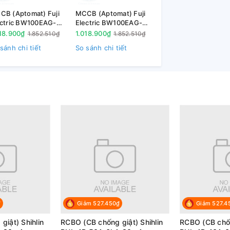
n công nghiệp
CB (Aptomat) Fuji
MCCB (Aptomat) Fuji
ectric BW100EAG-
Electric BW100EAG-
ân dụng và các ngành công nghiệp nhỏ
063 3P 63A 10kA
3P060 3P 60A 10kA
18.900₫
1.018.900₫
1.852.510₫
1.852.510₫
sánh chi tiết
So sánh chi tiết
₫
Giảm 527.450₫
Giảm 527.4
iật) Shihlin
RCBO (CB chống giật) Shihlin
RCBO (CB chốn