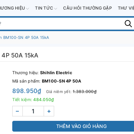
HƯƠNG HIỆU
TIN TỨC
CÂU HỎI THƯỜNG GẶP
THƯ V
in BM100-SN 4P 50A 15kA
 4P 50A 15kA
Thương hiệu:
Shihlin Electric
Mã sản phẩm:
BM100-SN 4P 50A
898.950₫
1.383.000₫
Giá niêm yết:
Tiết kiệm:
484.050₫
–
+
THÊM VÀO GIỎ HÀNG