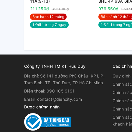
11A(9-13)
BHL 4P 63A 6k
211.250₫
979.550₫
325.000₫
1.507
Bảo hành 12 tháng
Bảo hành 12 thán
1 Đổi 1 trong 7 ngày
1 Đổi 1 trong 7 nga
Công ty TNHH TM KT Hữu Duy
Các chín
Địa chỉ:
Số 141 đường Phú Châu, KP1, P.
Quy định 
Tam Bình, TP. Thủ Đức, TP Hồ Chí Minh
Chính sá
Điện thoại:
090 105 9191
Chính sá
Email:
contact@diencity.com
Chính sác
Được chứng nhận
Chính sá
Chính sác
khách hà