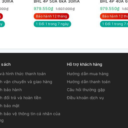
A 30mA
BHL 4P 50A 6kA 30mA
BHL 4P 40A 
979.550₫
979.550₫
.000₫
1.507.000₫
1.5
g
Bảo hành 12 tháng
Bảo hành 12 th
̀y
1 Đổi 1 trong 7 ngày
1 Đổi 1 trong 7 
h sách
Hỗ trợ khách hàng
và hình thức thanh toán
Hướng dẫn mua hàng
ch vận chuyển và giao hàng
Hướng dẫn thanh toán
ch bảo hành
Câu hỏi thường gặp
h đổi trả và hoàn tiền
Điều khoản dịch vụ
ch bảo mật
h bảo vệ thông tin cá nhân của
ng