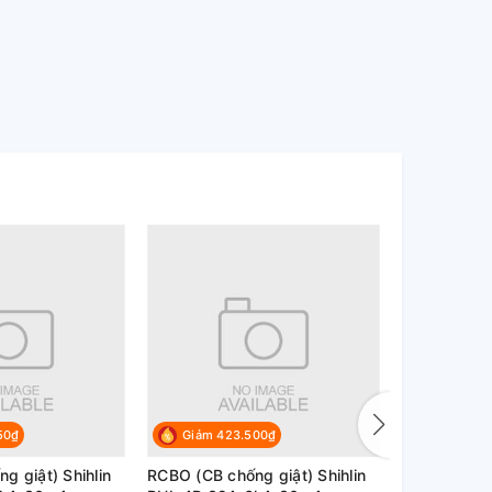
50₫
Giảm 423.500₫
Giảm 42
g giật) Shihlin
RCBO (CB chống giật) Shihlin
RCBO (CB ch