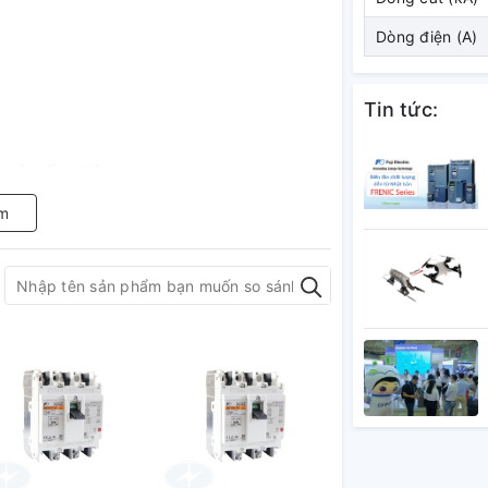
Dòng điện (A)
Tin tức:
g hệ thống điện
t bị đầu cuối
m
-2
M100-SN 4P 50A 15kA
ng điện trong nhà máy