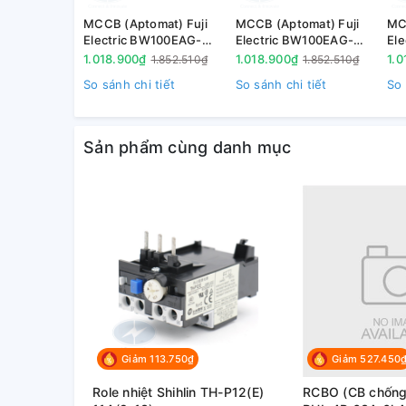
• Sử dụng rộng rãi và phổ biến trong mạng lưới điệ
MCCB (Aptomat) Fuji
MCCB (Aptomat) Fuji
MC
Electric BW100EAG-
Electric BW100EAG-
El
• Thích hợp cho mạng điện hạ thế, hệ thống điện d
3P100 3P 100A 10kA
3P075 3P 75A 10kA
3P
1.018.900₫
1.018.900₫
1.0
1.852.510₫
1.852.510₫
2. Diễn giải mã hàng
So sánh chi tiết
So sánh chi tiết
So 
( đang cập nhật)
Sản phẩm cùng danh mục
3. Kích thước
( đang cập nhật)
4. Tài liệu tham khảo
( đang cập nhật)
Giảm 113.750₫
Giảm 527.450
Role nhiệt Shihlin TH-P12(E)
RCBO (CB chống g