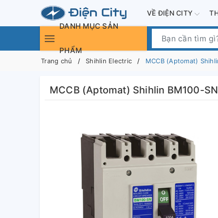
VỀ ĐIỆN CITY
T
DANH MỤC SẢN
PHẨM
Trang chủ
Shihlin Electric
MCCB (Aptomat) Shihl
MCCB (Aptomat) Shihlin BM100-SN