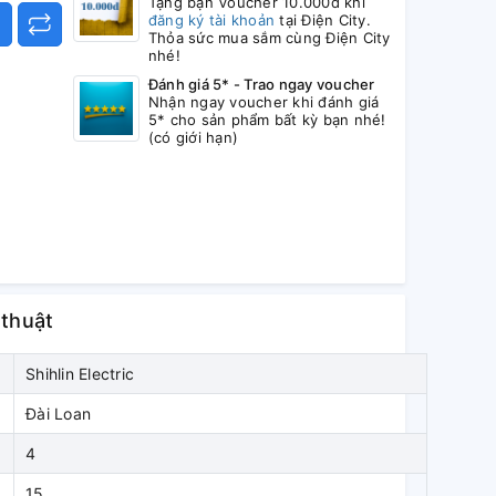
Tặng bạn Voucher 10.000đ khi
đăng ký tài khoản
tại Điện City.
Thỏa sức mua sắm cùng Điện City
nhé!
Đánh giá 5* - Trao ngay voucher
Nhận ngay voucher khi đánh giá
5* cho sản phẩm bất kỳ bạn nhé!
(có giới hạn)
 thuật
Shihlin Electric
Đài Loan
4
15