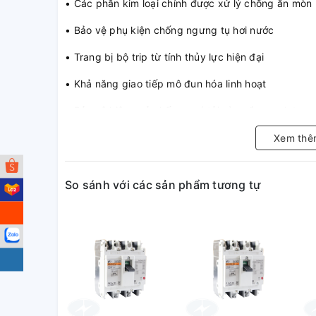
• Các phần kim loại chính được xử lý chống ăn mòn
• Bảo vệ phụ kiện chống ngưng tụ hơi nước
• Trang bị bộ trip từ tính thủy lực hiện đại
• Khả năng giao tiếp mô đun hóa linh hoạt
• Bảo vệ hiệu quả chống quá tải và ngắn mạch tron
• Lắp đặt dễ dàng, kết nối nhanh chóng qua kẹp thiế
Xem thê
☼ Tiêu chuẩn:
So sánh với các sản phẩm tương tự
• Đạt tiêu chuẩn IEC/EN 60947-2, JIS 8370 & 8201
• Thương hiệu Shihlin (xuất xứ Đài Loan)
☼ MCCB (Aptomat) Shihlin B
được dùng để:
• Bảo vệ thiết bị đóng cắt, bảng điều khiển, hệ thố