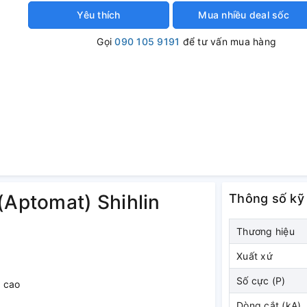
Yêu thích
Mua nhiều deal sốc
Gọi
090 105 9191
để tư vấn mua hàng
(Aptomat) Shihlin
Thông số kỹ
Thương hiệu
Xuất xứ
Số cực (P)
g cao
Dòng cắt (kA)