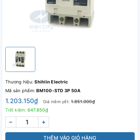
Thương hiệu:
Shihlin Electric
Mã sản phẩm:
BM100-STD 3P 50A
1.203.150₫
1.851.000₫
Giá niêm yết:
Tiết kiệm:
647.850₫
–
+
THÊM VÀO GIỎ HÀNG