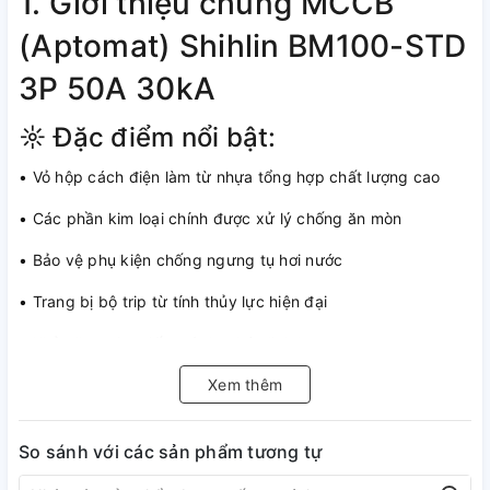
1. Giới thiệu chung MCCB
(Aptomat) Shihlin BM100-STD
3P 50A 30kA
☼ Đặc điểm nổi bật:
• Vỏ hộp cách điện làm từ nhựa tổng hợp chất lượng cao
• Các phần kim loại chính được xử lý chống ăn mòn
• Bảo vệ phụ kiện chống ngưng tụ hơi nước
• Trang bị bộ trip từ tính thủy lực hiện đại
• Khả năng giao tiếp mô đun hóa linh hoạt
• Bảo vệ hiệu quả chống quá tải và ngắn mạch trong hệ
Xem thêm
thống điện
So sánh với các sản phẩm tương tự
• Lắp đặt dễ dàng, kết nối nhanh chóng qua kẹp thiết bị đầu
cuối