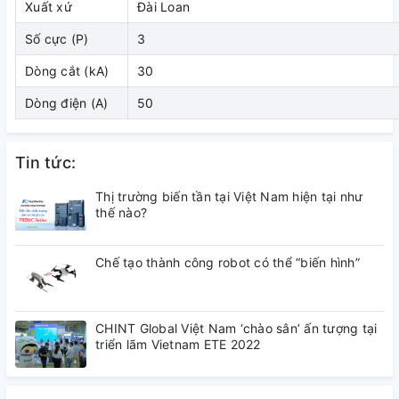
Xuất xứ
Đài Loan
( đang cập nhật)
Số cực (P)
3
3. Kích thước
Dòng cắt (kA)
30
Dòng điện (A)
50
( đang cập nhật)
4. Tài liệu tham khảo
Tin tức:
( đang cập nhật)
Thị trường biến tần tại Việt Nam hiện tại như
thế nào?
Chế tạo thành công robot có thể “biến hình”
CHINT Global Việt Nam ‘chào sân’ ấn tượng tại
triển lãm Vietnam ETE 2022