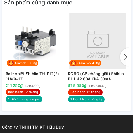
Sản phẩm cùng danh mục
Giảm 113.750₫
Giảm 527.450₫
Role nhiệt Shihlin TH-P12(E)
RCBO (CB chống giật) Shihlin
R
11A(9-13)
BHL 4P 63A 6kA 30mA
B
211.250₫
979.550₫
9
325.000₫
1.507.000₫
Bảo hành 12 tháng
Bảo hành 12 tháng
1 Đổi 1 trong 7 ngày
1 Đổi 1 trong 7 ngày
Công ty TNHH TM KT Hữu Duy