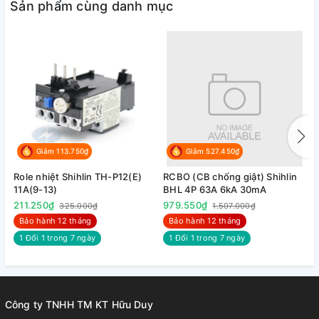
Sản phẩm cùng danh mục
Giảm 113.750₫
Giảm 527.450₫
Role nhiệt Shihlin TH-P12(E)
RCBO (CB chống giật) Shihlin
R
11A(9-13)
BHL 4P 63A 6kA 30mA
B
211.250₫
979.550₫
9
325.000₫
1.507.000₫
Bảo hành 12 tháng
Bảo hành 12 tháng
1 Đổi 1 trong 7 ngày
1 Đổi 1 trong 7 ngày
Công ty TNHH TM KT Hữu Duy