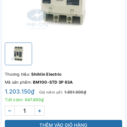
Thương hiệu:
Shihlin Electric
Mã sản phẩm:
BM100-STD 3P 63A
1.203.150₫
1.851.000₫
Giá niêm yết:
Tiết kiệm:
647.850₫
–
+
THÊM VÀO GIỎ HÀNG