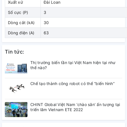
Xuất xứ
Đài Loan
( đang cập nhật)
Số cực (P)
3
3. Kích thước
Dòng cắt (kA)
30
Dòng điện (A)
63
( đang cập nhật)
4. Tài liệu tham khảo
Tin tức:
( đang cập nhật)
Thị trường biến tần tại Việt Nam hiện tại như
thế nào?
Chế tạo thành công robot có thể “biến hình”
CHINT Global Việt Nam ‘chào sân’ ấn tượng tại
triển lãm Vietnam ETE 2022