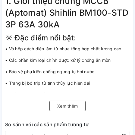
1. Giới thiệu chung MCCB
(Aptomat) Shihlin BM100-STD
3P 63A 30kA
☼ Đặc điểm nổi bật:
• Vỏ hộp cách điện làm từ nhựa tổng hợp chất lượng cao
• Các phần kim loại chính được xử lý chống ăn mòn
• Bảo vệ phụ kiện chống ngưng tụ hơi nước
• Trang bị bộ trip từ tính thủy lực hiện đại
• Khả năng giao tiếp mô đun hóa linh hoạt
• Bảo vệ hiệu quả chống quá tải và ngắn mạch trong hệ
Xem thêm
thống điện
So sánh với các sản phẩm tương tự
• Lắp đặt dễ dàng, kết nối nhanh chóng qua kẹp thiết bị đầu
cuối