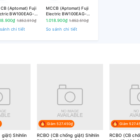
n công nghiệp
CB (Aptomat) Fuji
MCCB (Aptomat) Fuji
ectric BW100EAG-
Electric BW100EAG-
ân dụng và các ngành công nghiệp nhỏ
063 3P 63A 10kA
3P060 3P 60A 10kA
18.900₫
1.018.900₫
1.852.510₫
1.852.510₫
sánh chi tiết
So sánh chi tiết
₫
Giảm 527.450₫
Giảm 527.4
iật) Shihlin
RCBO (CB chống giật) Shihlin
RCBO (CB chốn