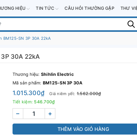
HƯƠNG HIỆU
TIN TỨC
CÂU HỎI THƯỜNG GẶP
THƯ V
in BM125-SN 3P 30A 22kA
 3P 30A 22kA
Thương hiệu:
Shihlin Electric
Mã sản phẩm:
BM125-SN 3P 30A
1.015.300₫
1.562.000₫
Giá niêm yết:
Tiết kiệm:
546.700₫
–
+
THÊM VÀO GIỎ HÀNG