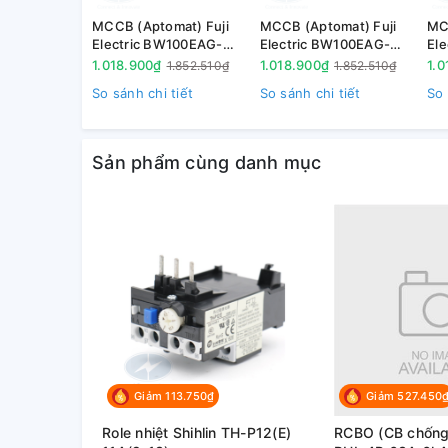
• Sử dụng rộng rãi và phổ biến trong mạng lưới điệ
MCCB (Aptomat) Fuji
MCCB (Aptomat) Fuji
MC
Electric BW100EAG-
Electric BW100EAG-
El
• Thích hợp cho mạng điện hạ thế, hệ thống điện d
3P100 3P 100A 10kA
3P075 3P 75A 10kA
3P
1.018.900₫
1.018.900₫
1.0
1.852.510₫
1.852.510₫
2. Diễn giải mã hàng
So sánh chi tiết
So sánh chi tiết
So 
( đang cập nhật)
Sản phẩm cùng danh mục
3. Kích thước
( đang cập nhật)
4. Tài liệu tham khảo
( đang cập nhật)
Giảm 113.750₫
Giảm 527.450
Role nhiệt Shihlin TH-P12(E)
RCBO (CB chống g