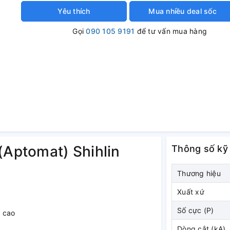
Yêu thích
Mua nhiều deal sốc
Gọi
090 105 9191
để tư vấn mua hàng
(Aptomat) Shihlin
Thông số kỹ
Thương hiệu
Xuất xứ
Số cực (P)
g cao
Dòng cắt (kA)