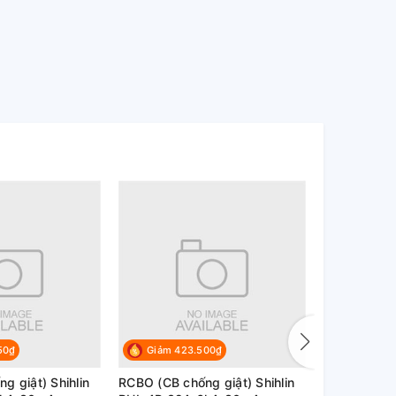
50₫
Giảm 423.500₫
Giảm 42
g giật) Shihlin
RCBO (CB chống giật) Shihlin
RCBO (CB ch