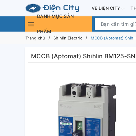
VỀ ĐIỆN CITY
T
DANH MỤC SẢN
PHẨM
Trang chủ
Shihlin Electric
MCCB (Aptomat) Shihl
MCCB (Aptomat) Shihlin BM125-SN