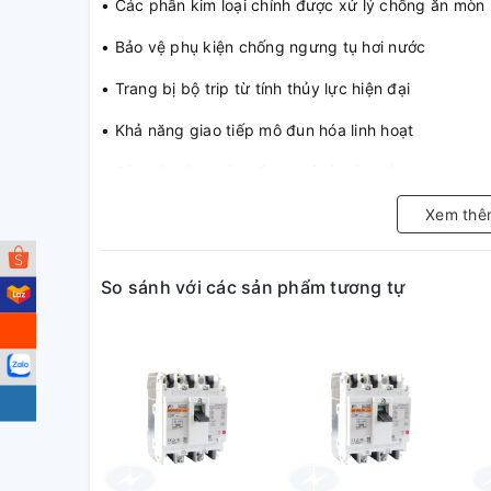
• Các phần kim loại chính được xử lý chống ăn mòn
• Bảo vệ phụ kiện chống ngưng tụ hơi nước
• Trang bị bộ trip từ tính thủy lực hiện đại
• Khả năng giao tiếp mô đun hóa linh hoạt
• Bảo vệ hiệu quả chống quá tải và ngắn mạch tron
• Lắp đặt dễ dàng, kết nối nhanh chóng qua kẹp thiế
Xem thê
☼ Tiêu chuẩn:
So sánh với các sản phẩm tương tự
• Đạt tiêu chuẩn IEC/EN 60947-2, JIS 8370 & 8201
• Thương hiệu Shihlin (xuất xứ Đài Loan)
☼ MCCB (Aptomat) Shihlin B
được dùng để:
• Bảo vệ thiết bị đóng cắt, bảng điều khiển, hệ thố