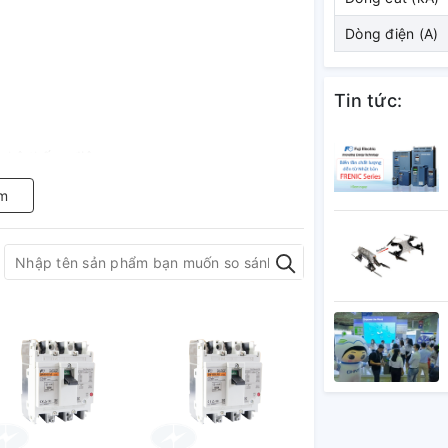
Dòng điện (A)
Tin tức:
g hệ thống điện
t bị đầu cuối
m
-2
M125-SN 3P 30A 22kA
ng điện trong nhà máy