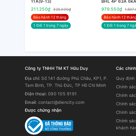
11A(9-13)
BHL 4P 63A 6k
211.250₫
979.550₫
325.000₫
1.507
Bảo hành 12 tháng
Bảo hành 12 thán
1 Đổi 1 trong 7 ngày
1 Đổi 1 trong 7 nga
Công ty TNHH TM KT Hữu Duy
Các chín
Địa chỉ:
Số 141 đường Phú Châu, KP1, P.
Quy định 
Tam Bình, TP. Thủ Đức, TP Hồ Chí Minh
Chính sá
Điện thoại:
090 105 9191
Chính sá
Email:
contact@diencity.com
Chính sác
Được chứng nhận
Chính sá
Chính sác
khách hà