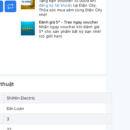
Tặng bạn Voucher 10.000đ khi
đăng ký tài khoản
tại Điện City.
Thỏa sức mua sắm cùng Điện City
nhé!
Đánh giá 5* - Trao ngay voucher
Nhận ngay voucher khi đánh giá
5* cho sản phẩm bất kỳ bạn nhé!
(có giới hạn)
 thuật
Shihlin Electric
Đài Loan
3
22