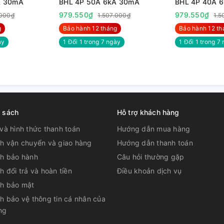
A 30mA
BHL 4P 50A 6kA 30mA
BHL 4P 40A 
979.550₫
979.550₫
.000₫
1.507.000₫
1.5
g
Bảo hành 12 tháng
Bảo hành 12 th
̀y
1 Đổi 1 trong 7 ngày
1 Đổi 1 trong 7 
h sách
Hỗ trợ khách hàng
và hình thức thanh toán
Hướng dẫn mua hàng
ch vận chuyển và giao hàng
Hướng dẫn thanh toán
ch bảo hành
Câu hỏi thường gặp
h đổi trả và hoàn tiền
Điều khoản dịch vụ
ch bảo mật
h bảo vệ thông tin cá nhân của
ng