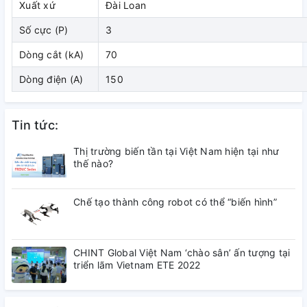
Xuất xứ
Đài Loan
( đang cập nhật)
Số cực (P)
3
3. Kích thước
Dòng cắt (kA)
70
Dòng điện (A)
150
( đang cập nhật)
4. Tài liệu tham khảo
Tin tức:
( đang cập nhật)
Thị trường biến tần tại Việt Nam hiện tại như
thế nào?
Chế tạo thành công robot có thể “biến hình”
CHINT Global Việt Nam ‘chào sân’ ấn tượng tại
triển lãm Vietnam ETE 2022