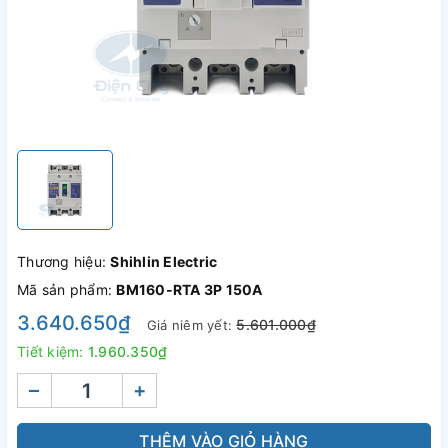
Thương hiệu:
Shihlin Electric
Mã sản phẩm:
BM160-RTA 3P 150A
3.640.650₫
5.601.000₫
Giá niêm yết:
Tiết kiệm:
1.960.350₫
–
+
THÊM VÀO GIỎ HÀNG