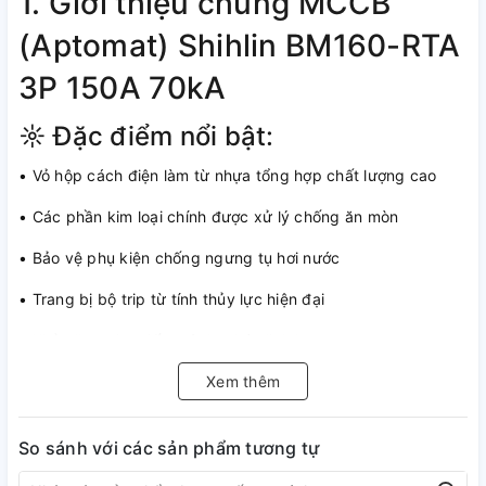
1. Giới thiệu chung MCCB
(Aptomat) Shihlin BM160-RTA
3P 150A 70kA
☼ Đặc điểm nổi bật:
• Vỏ hộp cách điện làm từ nhựa tổng hợp chất lượng cao
• Các phần kim loại chính được xử lý chống ăn mòn
• Bảo vệ phụ kiện chống ngưng tụ hơi nước
• Trang bị bộ trip từ tính thủy lực hiện đại
• Khả năng giao tiếp mô đun hóa linh hoạt
• Bảo vệ hiệu quả chống quá tải và ngắn mạch trong hệ
Xem thêm
thống điện
So sánh với các sản phẩm tương tự
• Lắp đặt dễ dàng, kết nối nhanh chóng qua kẹp thiết bị đầu
cuối