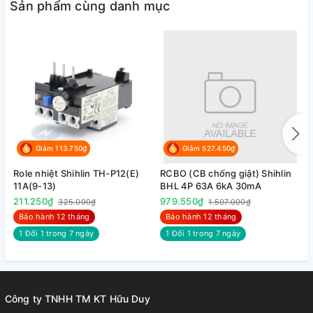
Sản phẩm cùng danh mục
Giảm 113.750₫
Giảm 527.450₫
Role nhiệt Shihlin TH-P12(E)
RCBO (CB chống giật) Shihlin
R
11A(9-13)
BHL 4P 63A 6kA 30mA
B
211.250₫
979.550₫
9
325.000₫
1.507.000₫
Bảo hành 12 tháng
Bảo hành 12 tháng
1 Đổi 1 trong 7 ngày
1 Đổi 1 trong 7 ngày
Công ty TNHH TM KT Hữu Duy