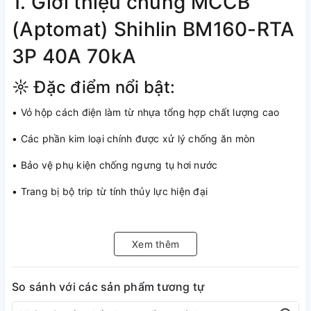
1. Giới thiệu chung MCCB
(Aptomat) Shihlin BM160-RTA
3P 40A 70kA
☼ Đặc điểm nổi bật:
• Vỏ hộp cách điện làm từ nhựa tổng hợp chất lượng cao
• Các phần kim loại chính được xử lý chống ăn mòn
• Bảo vệ phụ kiện chống ngưng tụ hơi nước
• Trang bị bộ trip từ tính thủy lực hiện đại
• Khả năng giao tiếp mô đun hóa linh hoạt
• Bảo vệ hiệu quả chống quá tải và ngắn mạch trong hệ
Xem thêm
thống điện
So sánh với các sản phẩm tương tự
• Lắp đặt dễ dàng, kết nối nhanh chóng qua kẹp thiết bị đầu
cuối