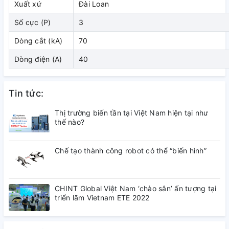
Xuất xứ
Đài Loan
( đang cập nhật)
Số cực (P)
3
3. Kích thước
Dòng cắt (kA)
70
Dòng điện (A)
40
( đang cập nhật)
4. Tài liệu tham khảo
Tin tức:
( đang cập nhật)
Thị trường biến tần tại Việt Nam hiện tại như
thế nào?
Chế tạo thành công robot có thể “biến hình”
CHINT Global Việt Nam ‘chào sân’ ấn tượng tại
triển lãm Vietnam ETE 2022