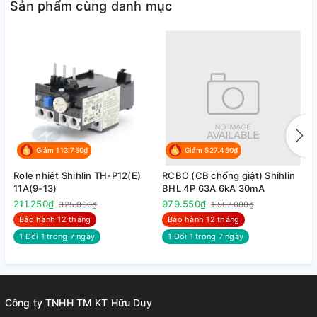
Sản phẩm cùng danh mục
Giảm 113.750₫
Giảm 527.450₫
Role nhiệt Shihlin TH-P12(E)
RCBO (CB chống giật) Shihlin
R
11A(9-13)
BHL 4P 63A 6kA 30mA
B
211.250₫
979.550₫
9
325.000₫
1.507.000₫
Bảo hành 12 tháng
Bảo hành 12 tháng
1 Đổi 1 trong 7 ngày
1 Đổi 1 trong 7 ngày
Công ty TNHH TM KT Hữu Duy