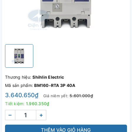
Thương hiệu:
Shihlin Electric
Mã sản phẩm:
BM160-RTA 3P 40A
3.640.650₫
5.601.000₫
Giá niêm yết:
Tiết kiệm:
1.960.350₫
–
+
THÊM VÀO GIỎ HÀNG