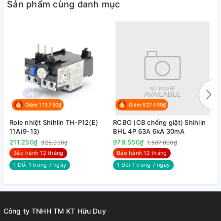
Sản phẩm cùng danh mục
Giảm 113.750₫
Giảm 527.450₫
Role nhiệt Shihlin TH-P12(E)
RCBO (CB chống giật) Shihlin
R
11A(9-13)
BHL 4P 63A 6kA 30mA
B
211.250₫
979.550₫
9
325.000₫
1.507.000₫
Bảo hành 12 tháng
Bảo hành 12 tháng
1 Đổi 1 trong 7 ngày
1 Đổi 1 trong 7 ngày
Công ty TNHH TM KT Hữu Duy