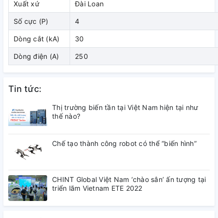
Xuất xứ
Đài Loan
( đang cập nhật)
Số cực (P)
4
3. Kích thước
Dòng cắt (kA)
30
Dòng điện (A)
250
( đang cập nhật)
4. Tài liệu tham khảo
Tin tức:
( đang cập nhật)
Thị trường biến tần tại Việt Nam hiện tại như
thế nào?
Chế tạo thành công robot có thể “biến hình”
CHINT Global Việt Nam ‘chào sân’ ấn tượng tại
triển lãm Vietnam ETE 2022