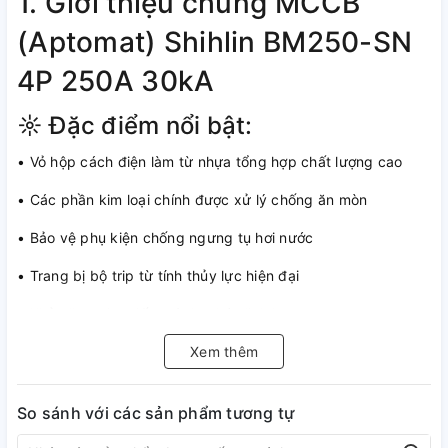
1. Giới thiệu chung MCCB
(Aptomat) Shihlin BM250-SN
4P 250A 30kA
☼ Đặc điểm nổi bật:
• Vỏ hộp cách điện làm từ nhựa tổng hợp chất lượng cao
• Các phần kim loại chính được xử lý chống ăn mòn
• Bảo vệ phụ kiện chống ngưng tụ hơi nước
• Trang bị bộ trip từ tính thủy lực hiện đại
• Khả năng giao tiếp mô đun hóa linh hoạt
• Bảo vệ hiệu quả chống quá tải và ngắn mạch trong hệ
Xem thêm
thống điện
So sánh với các sản phẩm tương tự
• Lắp đặt dễ dàng, kết nối nhanh chóng qua kẹp thiết bị đầu
cuối