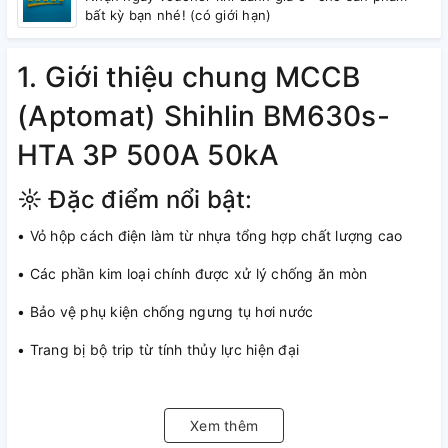
bất kỳ bạn nhé! (có giới hạn)
1. Giới thiệu chung MCCB
(Aptomat) Shihlin BM630s-
HTA 3P 500A 50kA
☼ Đặc điểm nổi bật:
• Vỏ hộp cách điện làm từ nhựa tổng hợp chất lượng cao
• Các phần kim loại chính được xử lý chống ăn mòn
• Bảo vệ phụ kiện chống ngưng tụ hơi nước
• Trang bị bộ trip từ tính thủy lực hiện đại
• Khả năng giao tiếp mô đun hóa linh hoạt
• Bảo vệ hiệu quả chống quá tải và ngắn mạch trong hệ
Xem thêm