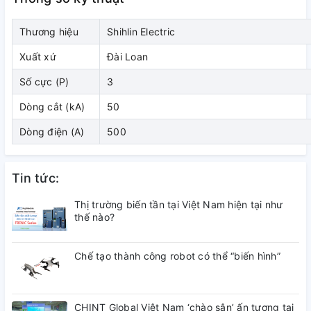
và các ngành công nghiệp nhỏ
Thương hiệu
Shihlin Electric
2. Diễn giải mã hàng
Xuất xứ
Đài Loan
( đang cập nhật)
Số cực (P)
3
3. Kích thước
Dòng cắt (kA)
50
Dòng điện (A)
500
( đang cập nhật)
4. Tài liệu tham khảo
Tin tức:
( đang cập nhật)
Thị trường biến tần tại Việt Nam hiện tại như
thế nào?
Chế tạo thành công robot có thể “biến hình”
CHINT Global Việt Nam ‘chào sân’ ấn tượng tại