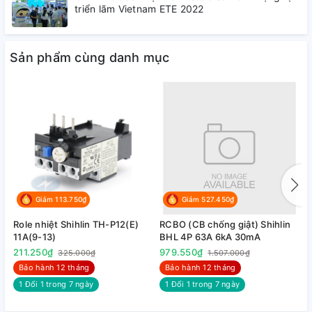
triển lãm Vietnam ETE 2022
Sản phẩm cùng danh mục
Giảm 113.750₫
Giảm 527.450₫
Role nhiệt Shihlin TH-P12(E)
RCBO (CB chống giật) Shihlin
R
11A(9-13)
BHL 4P 63A 6kA 30mA
B
211.250₫
979.550₫
9
325.000₫
1.507.000₫
Bảo hành 12 tháng
Bảo hành 12 tháng
1 Đổi 1 trong 7 ngày
1 Đổi 1 trong 7 ngày