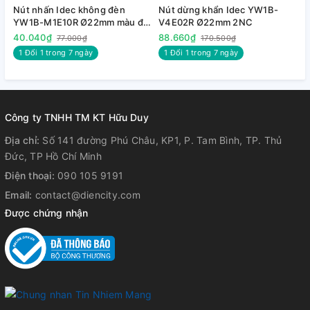
Nút nhấn Idec không đèn
Nút dừng khẩn Idec YW1B-
N
YW1B-M1E10R Ø22mm màu đỏ
V4E02R Ø22mm 2NC
V
1NO
40.040₫
88.660₫
8
77.000₫
170.500₫
1 Đổi 1 trong 7 ngày
1 Đổi 1 trong 7 ngày
Công ty TNHH TM KT Hữu Duy
Địa chỉ:
Số 141 đường Phú Châu, KP1, P. Tam Bình, TP. Thủ
Đức, TP Hồ Chí Minh
Điện thoại:
090 105 9191
Email:
contact@diencity.com
3. Tài liệu tham khảo :
Được chứng nhận
+
Tải bảng giá
+
Tải Catalog