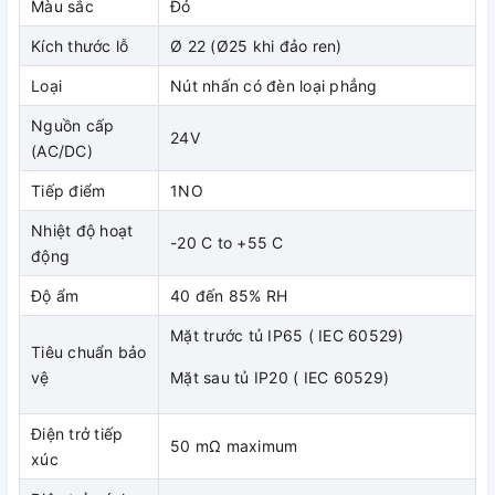
Màu sắc
Đỏ
Kích thước lỗ
Ø 22 (Ø25 khi đảo ren)
Loại
Nút nhấn có đèn loại phẳng
Nguồn cấp
24V
(AC/DC)
Tiếp điểm
1NO
Nhiệt độ hoạt
-20 C to +55 C
động
Độ ẩm
40 đến 85% RH
Mặt trước tủ IP65 ( IEC 60529)
Tiêu chuẩn bảo
vệ
Mặt sau tủ IP20 ( IEC 60529)
Điểm tiếp xúc được thiết kế thông minh, có khả năng tự làm
Điện trở tiếp
sạch mặt tiếp xúc
50 mΩ maximum
xúc