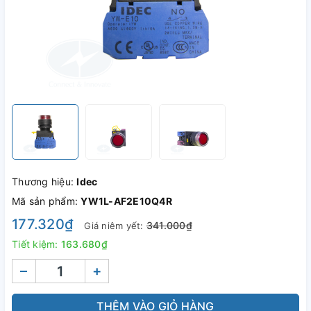
Thương hiệu:
Idec
Mã sản phẩm:
YW1L-AF2E10Q4R
177.320₫
341.000₫
Giá niêm yết:
Tiết kiệm:
163.680₫
–
+
THÊM VÀO GIỎ HÀNG