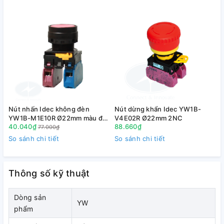
sản xuất có độ sáng cao và góc nhìn rất rộng.
Nút nhấn Idec không đèn
Nút dừng khẩn Idec YW1B-
YW1B-M1E10R Ø22mm màu đỏ
V4E02R Ø22mm 2NC
40.040₫
88.660₫
1NO
77.000₫
So sánh chi tiết
So sánh chi tiết
S
Tháo lắp dễ dàng với khóa nhựa dạng đòn bẩy.
Tiếp điểm thiết kế tích hợp sẵn terminal cover, an toàn khi
Thông số kỹ thuật
tiếp xúc bằng tay. Mức độ bảo vệ IP 65 ngoài mặt tủ, IP 20
bên trong tủ
Dòng sản
YW
phẩm