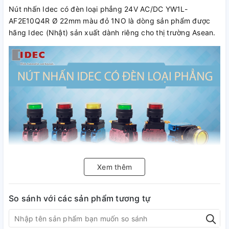
Nút nhấn Idec có đèn loại phẳng 24V AC/DC YW1L-
AF2E10Q4R Ø 22mm màu đỏ 1NO là dòng sản phẩm được
hãng Idec (Nhật) sản xuất dành riêng cho thị trường Asean.
Xem thêm
Nút nhấn có đèn Idec Ø 22 có thân được thiết kế nhỏ gọn,
tiếp điểm và các bộ phận được thiết kế giúp có thể tháo lắp
So sánh với các sản phẩm tương tự
linh hoạt, thuận tiện cho việc thay thế, sửa chữa và có tính
kinh tế cao. Vật liệu trên bề mặt thiết bị được thiết kế để
giảm khả năng phản xạ ánh sáng bên ngoài. Đèn báo được