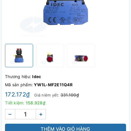
Thương hiệu:
Idec
Mã sản phẩm:
YW1L-MF2E11Q4R
172.172₫
331.100₫
Giá niêm yết:
Tiết kiệm:
158.928₫
–
+
THÊM VÀO GIỎ HÀNG