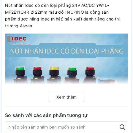
Nút nhấn Idec có đèn loại phẳng 24V AC/DC YW1L-
MF2E11Q4R Ø 22mm màu đỏ 1NC-1NO là dòng sản
phẩm được hãng Idec (Nhật) sản xuất dành riêng cho thị
trường Asean.
Xem thêm
Nút nhấn có đèn Idec Ø 22 có thân được thiết kế nhỏ gọn,
So sánh với các sản phẩm tương tự
tiếp điểm và các bộ phận được thiết kế giúp có thể tháo lắp
linh hoạt, thuận tiện cho việc thay thế, sửa chữa và có tính
kinh tế cao. Vật liệu trên bề mặt thiết bị được thiết kế để