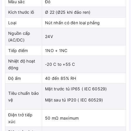
Màu sắc
Đỏ
Kích thước lỗ
Ø 22 (Ø25 khi đảo ren)
Loại
Nút nhấn có đèn loại phẳng
Nguồn cấp
24V
(AC/DC)
Tiếp điểm
1NO + 1NC
Nhiệt độ hoạt
-20 C to +55 C
động
Độ ẩm
40 đến 85% RH
Mặt trước tủ IP65 ( IEC 60529)
Tiêu chuẩn bảo
vệ
Mặt sau tủ IP20 ( IEC 60529)
Điện trở tiếp
Điểm tiếp xúc được thiết kế thông minh, có khả năng tự làm
50 mΩ maximum
xúc
sạch mặt tiếp xúc