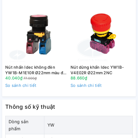
giảm khả năng phản xạ ánh sáng bên ngoài. Đèn báo được
sản xuất có độ sáng cao và góc nhìn rất rộng.
Nút nhấn Idec không đèn
Nút dừng khẩn Idec YW1B-
YW1B-M1E10R Ø22mm màu đỏ
V4E02R Ø22mm 2NC
40.040₫
88.660₫
1NO
77.000₫
So sánh chi tiết
So sánh chi tiết
S
Tháo lắp dễ dàng với khóa nhựa dạng đòn bẩy.
Thông số kỹ thuật
Tiếp điểm thiết kế tích hợp sẵn terminal cover, an toàn khi
tiếp xúc bằng tay. Mức độ bảo vệ IP 65 ngoài mặt tủ, IP 20
Dòng sản
bên trong tủ
YW
phẩm