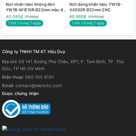
Nút nhấn Idec không đèn
Nút dừng khẩn Idec YW1B-
N
YW1B-M1E10R Ø22mm màu đỏ
V4E02R Ø22mm 2NC
V
1NO
40.040₫
88.660₫
8
77.000₫
170.500₫
1 Đổi 1 trong 7 ngày
1 Đổi 1 trong 7 ngày
Công ty TNHH TM KT Hữu Duy
Địa chỉ:
Số 141 đường Phú Châu, KP1, P. Tam Bình, TP. Thủ
Đức, TP Hồ Chí Minh
Điện thoại:
090 105 9191
Email:
contact@diencity.com
Được chứng nhận
3. Tài liệu tham khảo :
+
Tải bảng giá
+
Tải Catalog