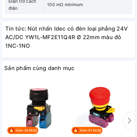
Điện trở cách
100 mΩ minimum
điện
Tin tức: Nút nhấn Idec có đèn loại phẳng 24V
AC/DC YW1L-MF2E11Q4R Ø 22mm màu đỏ
1NC-1NO
Sản phẩm cùng danh mục
Nhà sản xuất Idec luôn tuân theo các tiêu chuẩn: UL508,
CSA C22.2 No. 14, EN 60947-1, EN60947-5-1GB 14048. 5,
nhằm đem đến một chất lượng tuyệt đối và tạo niềm tin
cùng sự hài lòng cho khách hàng khi sử dụng tất cả các
dòng sản phẩm của hãng Idec.
2. Kích thước:
Giảm 36.960₫
Giảm 81.840₫