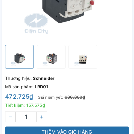
Thương hiệu:
Schneider
Mã sản phẩm:
LRD01
472.725₫
630.300₫
Giá niêm yết:
Tiết kiệm:
157.575₫
–
+
THÊM VÀO GIỎ HÀNG