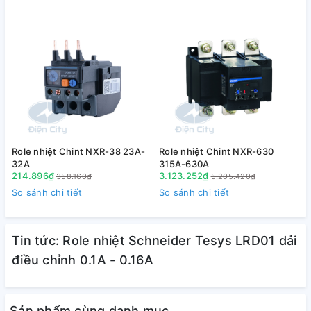
Role nhiệt Chint NXR-38 23A-
Role nhiệt Chint NXR-630
R
32A
315A-630A
214.896₫
3.123.252₫
358.160₫
5.205.420₫
So sánh chi tiết
So sánh chi tiết
S
Tin tức: Role nhiệt Schneider Tesys LRD01 dải
điều chỉnh 0.1A - 0.16A
Sản phẩm cùng danh mục