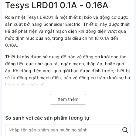
Tesys LRD01 0.1A - 0.16A
Role nhiệt Tesys LRD01 là một thiết bị bảo vệ động cơ được
sản xuất bởi hãng Schneider Electric. Thiết bị này được thiết
kế để phát hiện và ngắt mạch điện khi dòng điện vượt quá
mức định mức của nó, trong dải điều chỉnh từ 0.1A đến
0.16A.
Thiết bị này được sử dụng để bảo vệ động cơ khỏi các tác
động tiêu cực như quá tải, ngắn mạch, thấp áp, hoặc quá
áp. Khi dòng điện vượt quá giới hạn được định trước, thiết bị
sẽ tự động ngắt mạch điện, bảo vệ động cơ tránh khỏi sự hư
hỏng hoặc cháy nổ.
Thiết bị có thể được sử dụng với nhiều loại động cơ khác
Xem thêm
nhau, và có khả năng điều chỉnh dòng điện bảo vệ trong
phạm vi từ 0.1A đến 0.16A. Nó có tính năng bảo vệ đa
phương tiện, giúp người dùng dễ dàng theo dõi và điều
So sánh với các sản phẩm tương tự
khiển các thông số quan trọng của động cơ.