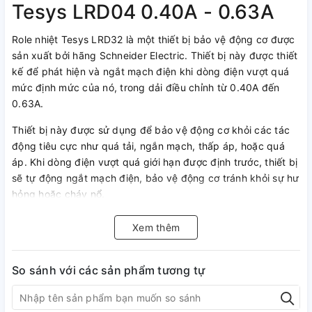
Tesys LRD04 0.40A - 0.63A
Role nhiệt Tesys LRD32 là một thiết bị bảo vệ động cơ được
sản xuất bởi hãng Schneider Electric. Thiết bị này được thiết
kế để phát hiện và ngắt mạch điện khi dòng điện vượt quá
mức định mức của nó, trong dải điều chỉnh từ 0.40A đến
0.63A.
Thiết bị này được sử dụng để bảo vệ động cơ khỏi các tác
động tiêu cực như quá tải, ngắn mạch, thấp áp, hoặc quá
áp. Khi dòng điện vượt quá giới hạn được định trước, thiết bị
sẽ tự động ngắt mạch điện, bảo vệ động cơ tránh khỏi sự hư
hỏng hoặc cháy nổ.
Thiết bị có thể được sử dụng với nhiều loại động cơ khác
Xem thêm
nhau, và có khả năng điều chỉnh dòng điện bảo vệ trong
phạm vi từ 0.40A đến 0.63A. Nó có tính năng bảo vệ đa
phương tiện, giúp người dùng dễ dàng theo dõi và điều
So sánh với các sản phẩm tương tự
khiển các thông số quan trọng của động cơ.