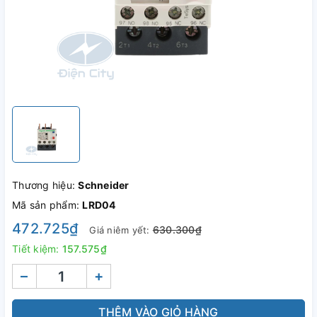
Thương hiệu:
Schneider
Mã sản phẩm:
LRD04
472.725₫
630.300₫
Giá niêm yết:
Tiết kiệm:
157.575₫
–
+
THÊM VÀO GIỎ HÀNG