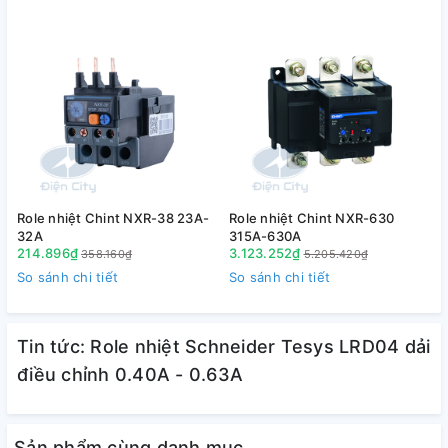
Role nhiệt Chint NXR-38 23A-
Role nhiệt Chint NXR-630
R
32A
315A-630A
214.896₫
3.123.252₫
358.160₫
5.205.420₫
So sánh chi tiết
So sánh chi tiết
S
Tin tức: Role nhiệt Schneider Tesys LRD04 dải
điều chỉnh 0.40A - 0.63A
Sản phẩm cùng danh mục