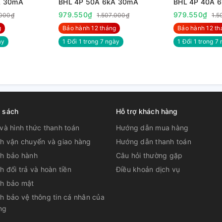
A 30mA
BHL 4P 50A 6kA 30mA
BHL 4P 40A 
979.550₫
979.550₫
.000₫
1.507.000₫
1.5
g
Bảo hành 12 tháng
Bảo hành 12 th
̀y
1 Đổi 1 trong 7 ngày
1 Đổi 1 trong 7 
h sách
Hỗ trợ khách hàng
và hình thức thanh toán
Hướng dẫn mua hàng
ch vận chuyển và giao hàng
Hướng dẫn thanh toán
ch bảo hành
Câu hỏi thường gặp
h đổi trả và hoàn tiền
Điều khoản dịch vụ
ch bảo mật
h bảo vệ thông tin cá nhân của
ng