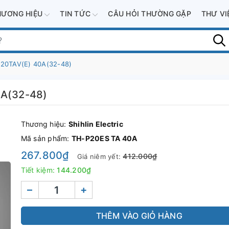
HƯƠNG HIỆU
TIN TỨC
CÂU HỎI THƯỜNG GẶP
THƯ V
-P20TAV(E) 40A(32-48)
0A(32-48)
Thương hiệu:
Shihlin Electric
Mã sản phẩm:
TH-P20ES TA 40A
267.800₫
412.000₫
Giá niêm yết:
Tiết kiệm:
144.200₫
–
+
THÊM VÀO GIỎ HÀNG