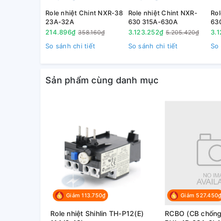
Role nhiệt Chint NXR-38
Role nhiệt Chint NXR-
Rol
23A-32A
630 315A-630A
63
214.896₫
3.123.252₫
3.
358.160₫
5.205.420₫
So sánh chi tiết
So sánh chi tiết
So 
Sản phẩm cùng danh mục
Giảm 113.750₫
Giảm 527.450
Role nhiệt Shihlin TH-P12(E)
RCBO (CB chống g