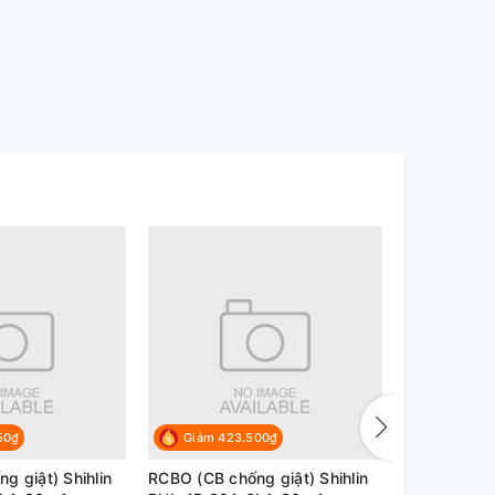
50₫
Giảm 423.500₫
Giảm 42
g giật) Shihlin
RCBO (CB chống giật) Shihlin
RCBO (CB ch