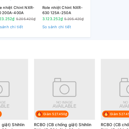
e nhiệt Chint NXR-
Role nhiệt Chint NXR-
0 200A-400A
630 125A-250A
123.252₫
3.123.252₫
5.205.420₫
5.205.420₫
sánh chi tiết
So sánh chi tiết
₫
Giảm 527.450₫
Giảm 527.4
iật) Shihlin
RCBO (CB chống giật) Shihlin
RCBO (CB chốn