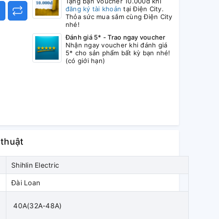
Tặng bạn Voucher 10.000đ khi
đăng ký tài khoản
tại Điện City.
Thỏa sức mua sắm cùng Điện City
nhé!
Đánh giá 5* - Trao ngay voucher
Nhận ngay voucher khi đánh giá
5* cho sản phẩm bất kỳ bạn nhé!
(có giới hạn)
 thuật
Shihlin Electric
Đài Loan
40A(32A-48A)