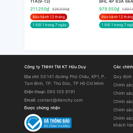
11A(9-13)
BHL 4P 63A 6k
211.250₫
979.550₫
325.000₫
1.507
Bảo hành 12 tháng
Bảo hành 12 thán
1 Đổi 1 trong 7 ngày
1 Đổi 1 trong 7 nga
Công ty TNHH TM KT Hữu Duy
Các chín
Địa chỉ:
Số 141 đường Phú Châu, KP1, P.
Quy định 
Tam Bình, TP. Thủ Đức, TP Hồ Chí Minh
Chính sá
Điện thoại:
090 105 9191
Chính sá
Email:
contact@diencity.com
Chính sác
Được chứng nhận
Chính sá
Chính sác
khách hà