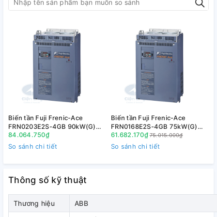
- Ứng dụng : Máy đóng gói, băng tải, cửa tự động, bơm,
quạt . . .
2. Diễn giải mã hàng
( đang cập nhật)
3. Kích thước
( đang cập nhật)
Biến tần Fuji Frenic-Ace
Biến tần Fuji Frenic-Ace
B
4. Tài liệu tham khảo
FRN0203E2S-4GB 90kW(G)
FRN0168E2S-4GB 75kW(G)
84.064.750₫
61.682.170₫
110kW(P) 3P 380V
90kW(P) 3P 380V
75.015.000₫
( đang cập nhật)
So sánh chi tiết
So sánh chi tiết
S
Thông số kỹ thuật
Thương hiệu
ABB