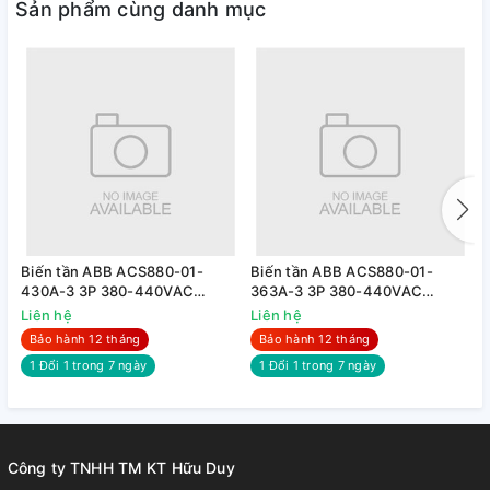
Sản phẩm cùng danh mục
Biến tần ABB ACS880-01-
Biến tần ABB ACS880-01-
B
430A-3 3P 380-440VAC
363A-3 3P 380-440VAC
2
250KW
200KW
Liên hệ
Liên hệ
L
Bảo hành 12 tháng
Bảo hành 12 tháng
1 Đổi 1 trong 7 ngày
1 Đổi 1 trong 7 ngày
Công ty TNHH TM KT Hữu Duy