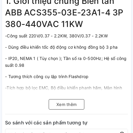
1. Giới thiệu chung Biến tần
ABB ACS355-03E-23A1-4 3P
380-440VAC 11KW
-Công suất 220V/0.37 - 2.2KW, 380V/0.37 - 2.2KW
- Dùng điều khiển tốc độ động cơ không đồng bộ 3 pha
- IP20, NEMA 1 ( Tùy chọn ); Tần số ra 0-500Hz; Hệ số công
suất 0.98
- Tương thích công cụ lập trình Flashdrop
-Tích hợp bộ lọc EMC, Bộ điều khiển phanh hãm, Màn hình
điều khiển, Biến trở điều khiển tốc độ, Bo mạch phủ (Coated
boards)
Xem thêm
- 5 đầu vào số ( DI ) bao gồm 1 đầu vào xung (Pulse train 0
-10kHz), 1 đầu vào tương tự (AI), 1 đầu ra Relay (1NO +
So sánh với các sản phẩm tương tự
1NC)